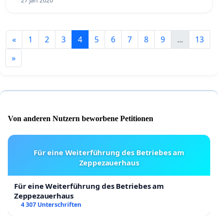
27 Jan 2020
«
1
2
3
4
5
6
7
8
9
...
13
»
Von anderen Nutzern beworbene Petitionen
Für eine Weiterführung des Betriebes am
Zeppezauerhaus
Für eine Weiterführung des Betriebes am
Zeppezauerhaus
4 307 Unterschriften