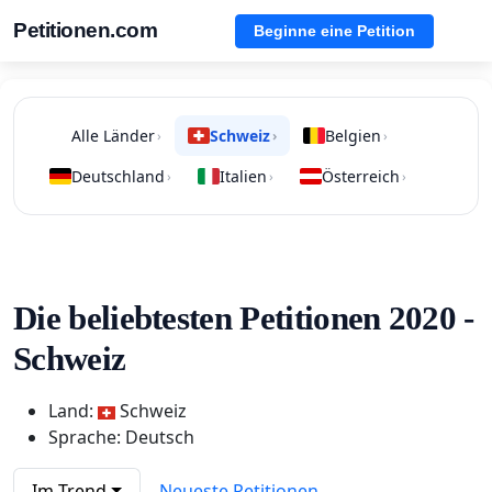
Petitionen.com
Beginne eine Petition
Alle Länder
Schweiz
Belgien
›
›
›
Deutschland
Italien
Österreich
›
›
›
Die beliebtesten Petitionen 2020 -
Schweiz
Land:
Schweiz
Sprache: Deutsch
Im Trend
Neueste Petitionen