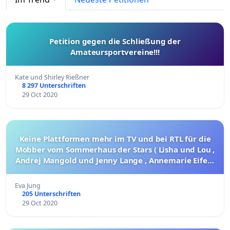
Petition gegen die Schließung der
Amateursportvereine!!!
Kate und Shirley Rießner
8 297 Unterschriften
29 Oct 2020
Keine Plattformen mehr im TV und bei RTL für die
Mobber vom Sommerhaus der Stars ( Lisha und Lou ,
Andrej Mangold und Jenny Lange , Annemarie Eifeld
und ihrem Freund ) !
Eva Jung
205 Unterschriften
29 Oct 2020