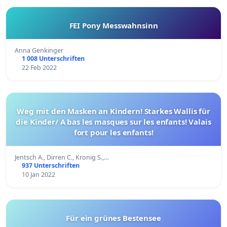
FEI Pony Messwahnsinn
Anna Genkinger
1 008 Unterschriften
22 Feb 2022
Weg mit den Masken an Kindern! Starkes Wallis für
die Kinder/ A bas les masques sur les enfants! Valais
fort pour les enfants!
Jentsch A., Dirren C., Kronig S.,…
937 Unterschriften
10 Jan 2022
Für ein grünes Bestensee