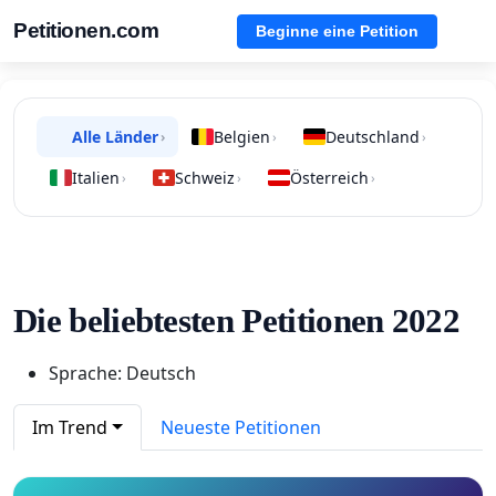
Petitionen.com
Beginne eine Petition
Alle Länder
Belgien
Deutschland
›
›
›
Italien
Schweiz
Österreich
›
›
›
Die beliebtesten Petitionen 2022
Sprache: Deutsch
Im Trend
Neueste Petitionen