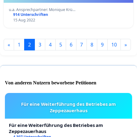
u.a. Ansprechpartner: Monique Krü…
914 Unterschriften
15 Aug 2022
«
1
2
3
4
5
6
7
8
9
10
»
Von anderen Nutzern beworbene Petitionen
Für eine Weiterführung des Betriebes am
Zeppezauerhaus
Für eine Weiterführung des Betriebes am
Zeppezauerhaus
4 307 Unterschriften