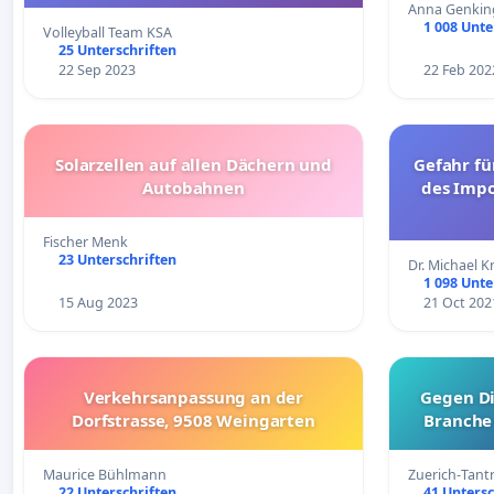
Anna Genkin
1 008 Unte
Volleyball Team KSA
25 Unterschriften
22 Sep 2023
22 Feb 202
Solarzellen auf allen Dächern und
Gefahr fü
Autobahnen
des Impo
Fischer Menk
23 Unterschriften
Dr. Michael K
1 098 Unte
15 Aug 2023
21 Oct 202
Verkehrsanpassung an der
Gegen Di
Dorfstrasse, 9508 Weingarten
Branche
Maurice Bühlmann
Zuerich-Tan
22 Unterschriften
41 Untersc