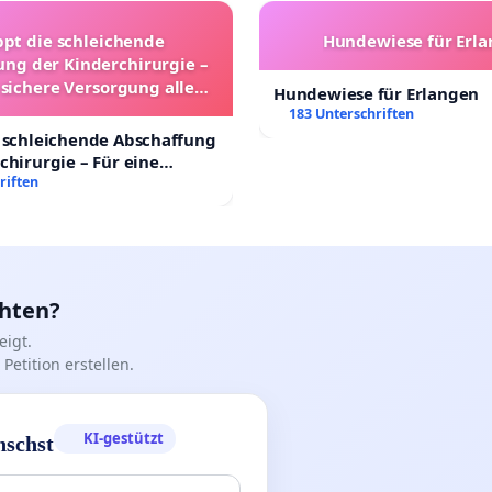
ppt die schleichende
Hundewiese für Erl
ung der Kinderchirurgie –
 sichere Versorgung aller
Hundewiese für Erlangen
nder in Deutschland
183 Unterschriften
 schleichende Abschaffung
chirurgie – Für eine
rsorgung aller Kinder in
riften
nd
chten?
igt.
Petition erstellen.
KI-gestützt
nschst