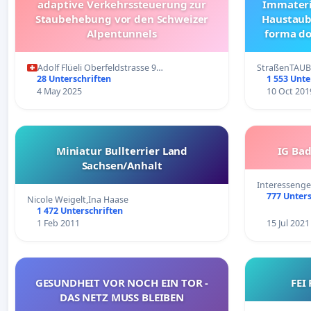
adaptive Verkehrssteuerung zur
Immateri
Staubehebung vor den Schweizer
Haustaub
Alpentunnels
forma do
Myt
Adolf Flüeli Oberfeldstrasse 9…
StraßenTAUB
Soziokult
28 Unterschriften
1 553 Unte
& Würde
4 May 2025
10 Oct 201
Miniatur Bullterrier Land
IG Bad
Sachsen/Anhalt
Interessenge
777 Unters
Nicole Weigelt,Ina Haase
1 472 Unterschriften
1 Feb 2011
15 Jul 2021
GESUNDHEIT VOR NOCH EIN TOR -
FEI
DAS NETZ MUSS BLEIBEN