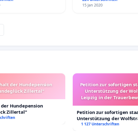
0
15 Jan 2020
halt der Hundepension
Petition zur sofortigen s
ndeglück Zillertal"
Unterstützung der Wol
Leipzig in der Trauerbe
t der Hundepension
k Zillertal"
Petition zur sofortigen sta
chriften
Unterstützung der Wolfst
Leipzig in der Trauerbewä
1 127 Unterschriften