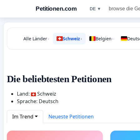
Petitionen.com
browse die G
DE ▼
Alle Länder
Schweiz
Belgien
Deuts
›
›
›
Die beliebtesten Petitionen
Land:
Schweiz
Sprache: Deutsch
Im Trend
Neueste Petitionen