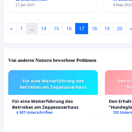
27 Jan 2021
9 May 202
«
1
...
14
15
16
17
18
19
20
»
Von anderen Nutzern beworbene Petitionen
Für eine Weiterführung des
Den Er
Betriebes am Zeppezauerhaus
"Hu
Für eine Weiterführung des
Den Erhal
Betriebes am Zeppezauerhaus
"Hundeglüc
4 307 Unterschriften
702 Unters