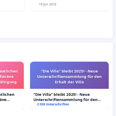
19 Jun 2018
taatlichen
"Die Villa" bleibt 2025! - Neue
fsträne
Unterschriftensammlung für den
wältigung
Erhalt der Villa
atlichen
"Die Villa" bleibt 2025! - Neue
räne
Unterschriftensammlung für den
ltigung
Erhalt der Villa
2 038 Unterschriften