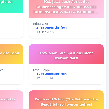
agleiter
SOS: Jetzt doch Abriss des
Taubenschlages! KEIN ABRISS DES
TAUBENSCHLAGS RATHAUSGARAGE IN
STUTTGART
Britta Oettl
2 135 Unterschriften
13 Dec 2015
V des Land
Travianer~ ein Spiel das nicht
sterben darf!
.co…
rosaPueppi
1 786 Unterschriften
12 Jun 2014
uss bitte
Reich und Schön (The Bold and the
Beautiful) soll weiter gehen!