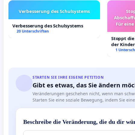
Verbesserung des Schulsystems
Sto
Abschaff
Für eine
Verbesserung des Schulsystems
Ki
20 Unterschriften
Stoppt die
der Kinder
sichere Ve
1 Untersch
Deutschla
STARTEN SIE IHRE EIGENE PETITION
Gibt es etwas, das Sie ändern mö
Veränderungen geschehen nicht, wenn man schwe
Starten Sie eine soziale Bewegung, indem Sie eine 
Beschreibe die Veränderung, die du dir wü