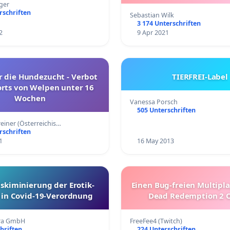
ger
rschriften
Sebastian Wilk
3 174 Unterschriften
2
9 Apr 2021
r die Hundezucht - Verbot
TIERFREI-Label
rts von Welpen unter 16
Wochen
Vanessa Porsch
505 Unterschriften
reiner (Österreichis…
rschriften
1
16 May 2013
skiminierung der Erotik-
Einen Bug-freien Multipla
 in Covid-19-Verordnung
Dead Redemption 2 
tra GmbH
FreeFee4 (Twitch)
hriften
224 Unterschriften