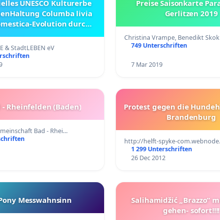
elles UNESCO Kulturerbe
Preise Saisonkarte Par
enHaltung Columba livia
Gerlitzen 2019
mestica-Evolution durch
Jahrtausende Von
Christina Vrampe, Benedikt Skok
hos+Ökonomie zum
749 Unterschriften
E & StadtLEBEN eV
urellen Element der Stadt
rschriften
 im Augsburger Modell.
9
7 Mar 2019
 - Rheinfelden (Baden)
Protest gegen die Hundeh
Brandenburg
meinschaft Bad - Rhei…
chriften
http://helft-spyke-com.webnode
1 299 Unterschriften
26 Dec 2012
 Pony Messwahnsinn
Salihamidžić „Brazzo“ m
gehen- sofort!!!!