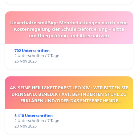
Unverhältnismäßige Mehrbelastungen durch neue
Kostenregelung der Schülerbeförderung – Bitte
um Überprüfung und Alternativen
702 Unterschriften
2 Unterschriften / 7 Tage
26 Nov 2025
AN SEINE HEILIGKEIT PAPST LEO XIV.: WIR BITTEN SIE
DRINGEND, BENEDIKT XVI. BEHINDERTEN STUHL ZU
ERKLÄREN UND/ODER DAS ENTSPRECHENDE
VERFAHREN EINZULEITEN.
5 410 Unterschriften
2 Unterschriften / 7 Tage
20 Nov 2025