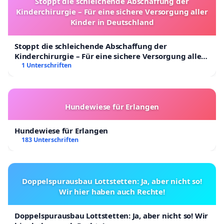
Stoppt die schleichende Abschaffung der
Kinderchirurgie – Für eine sichere Versorgung aller
Kinder in Deutschland
Stoppt die schleichende Abschaffung der
Kinderchirurgie – Für eine sichere Versorgung aller
Kinder in Deutschland
1 Unterschriften
Hundewiese für Erlangen
Hundewiese für Erlangen
183 Unterschriften
Doppelspurausbau Lottstetten: Ja, aber nicht so!
Wir hier haben auch Rechte!
Doppelspurausbau Lottstetten: Ja, aber nicht so! Wir