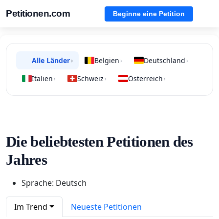
Petitionen.com
Beginne eine Petition
Alle Länder
Belgien
Deutschland
›
›
›
Italien
Schweiz
Österreich
›
›
›
Die beliebtesten Petitionen des
Jahres
Sprache: Deutsch
Im Trend
Neueste Petitionen