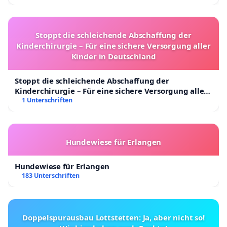
Stoppt die schleichende Abschaffung der
Kinderchirurgie – Für eine sichere Versorgung aller
Kinder in Deutschland
Stoppt die schleichende Abschaffung der
Kinderchirurgie – Für eine sichere Versorgung aller
Kinder in Deutschland
1 Unterschriften
Hundewiese für Erlangen
Hundewiese für Erlangen
183 Unterschriften
Doppelspurausbau Lottstetten: Ja, aber nicht so!