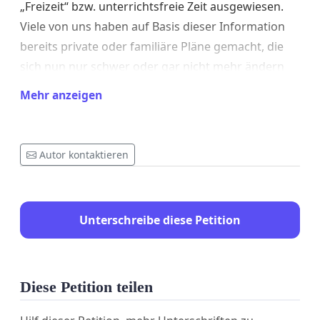
„Freizeit“ bzw. unterrichtsfreie Zeit ausgewiesen.
Viele von uns haben auf Basis dieser Information
bereits private oder familiäre Pläne gemacht, die
sich nun nur schwer oder gar nicht mehr ändern
lassen. Die spontane Ansetzung einer schulischen
Mehr anzeigen
Olympiade – ohne ausreichende Vorankündigung –
stellt für uns eine unangemessene und respektlose
Umplanung dar.
Autor kontaktieren
Selbstverständlich erkennen wir den
Unterschreibe diese Petition
pädagogischen Wert sportlicher Aktivitäten an und
nehmen grundsätzlich auch gerne an schulischen
Veranstaltungen teil. Allerdings erwarten wir dabei
Diese Petition teilen
eine transparente Kommunikation und einen
gewissen Planungsvorlauf, der es uns erlaubt, uns