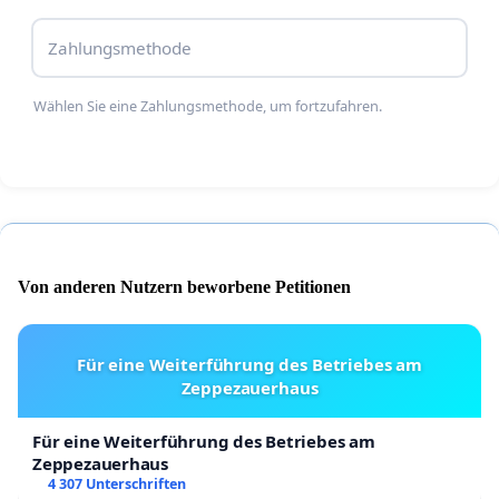
Wir hoffen auf Verständnis für unsere Position und
Zahlungsmethode
bitten um eine faire und zügige Klärung.
Wählen Sie eine Zahlungsmethode, um fortzufahren.
Von anderen Nutzern beworbene Petitionen
Für eine Weiterführung des Betriebes am
Zeppezauerhaus
Für eine Weiterführung des Betriebes am
Zeppezauerhaus
4 307 Unterschriften