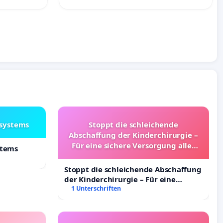
lsystems
Stoppt die schleichende
Abschaffung der Kinderchirurgie –
Für eine sichere Versorgung aller
stems
Kinder in Deutschland
Stoppt die schleichende Abschaffung
der Kinderchirurgie – Für eine
sichere Versorgung aller Kinder in
1 Unterschriften
Deutschland