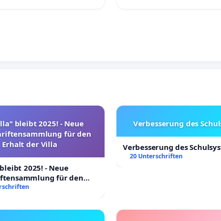
lla" bleibt 2025! - Neue
Verbesserung des Schu
hriftensammlung für den
Erhalt der Villa
Verbesserung des Schulsy
20 Unterschriften
 bleibt 2025! - Neue
iftensammlung für den
Villa
rschriften