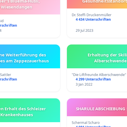
ier's Bluemä-Hüsli,
Gesundheitsstandort
Wiesendangen
Dr. Steffi Druckenmüller
4 434 Unterschriften
id
rschriften
4
29 Jul 2023
ine Weiterführung des
Erhaltung der Skili
bes am Zeppezauerhaus
Alberschwende
Sattler
"Die Liftfreunde Alberschwende"
rschriften
4 299 Unterschriften
3 Jan 2022
n Erhalt des Schleizer
SHARULE ABSCHIEBUNG
Krankenhauses
Schermal Scharo