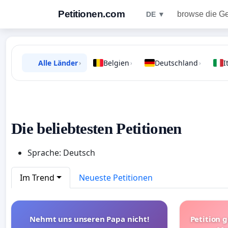
Petitionen.com
browse die G
DE ▼
Alle Länder
Belgien
Deutschland
I
›
›
›
Die beliebtesten Petitionen
Sprache: Deutsch
Im Trend
Neueste Petitionen
Nehmt uns unseren Papa nicht!
Petition 