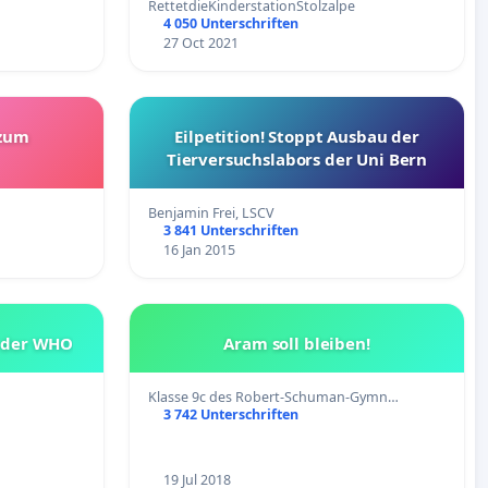
RettetdieKinderstationStolzalpe
4 050 Unterschriften
27 Oct 2021
zum
Eilpetition! Stoppt Ausbau der
Tierversuchslabors der Uni Bern
Benjamin Frei, LSCV
3 841 Unterschriften
16 Jan 2015
s der WHO
Aram soll bleiben!
Klasse 9c des Robert-Schuman-Gymn…
3 742 Unterschriften
19 Jul 2018