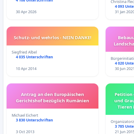
4 108 Unterschriften
Christina Fle
4 093 Unte
30 Apr 2026
31 Jan 202
Schutz- und wehrlos - NEIN DANKE!
Bebauu
Landscha
Siegfried Albel
4 035 Unterschriften
Bürgerinitia
4 020 Unte
10 Apr 2014
30 Jun 202
Antrag an den Europäischen
Petition
Gerichtshof bezüglich Rumänien
und Gra
Tieren 
Michael Eichert
3 830 Unterschriften
Organizatorz
3 785 Unte
3 Oct 2013
21 Jun 201