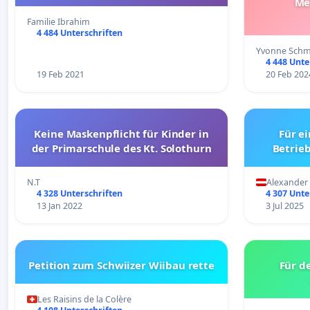
Me
Familie Ibrahim
4 484 Unterschriften
Yvonne Schm
4 448 Unte
19 Feb 2021
20 Feb 202
Keine Maskenpflicht für Kinder in
Für e
der Primarschule des Kt. Solothurn
Betrie
N.T
Alexander 
4 328 Unterschriften
4 307 Unte
13 Jan 2022
3 Jul 2025
Petition zum Schwiizer Wiibau rette
Für de
Les Raisins de la Colère