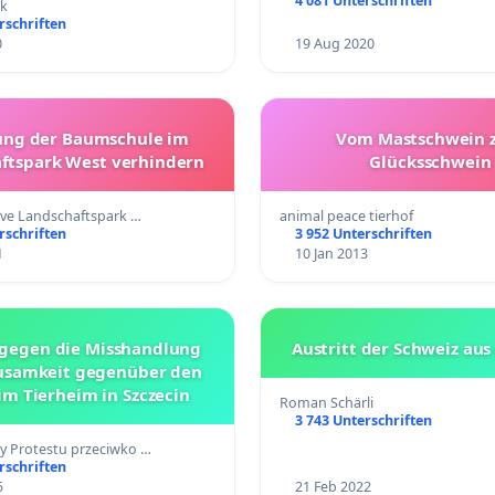
4 081 Unterschriften
ck
rschriften
0
19 Aug 2020
ng der Baumschule im
Vom Mastschwein 
ftspark West verhindern
Glücksschwein
tive Landschaftspark …
animal peace tierhof
rschriften
3 952 Unterschriften
1
10 Jan 2013
 gegen die Misshandlung
Austritt der Schweiz au
usamkeit gegenüber den
im Tierheim in Szczecin
Roman Schärli
3 743 Unterschriften
y Protestu przeciwko …
rschriften
5
21 Feb 2022