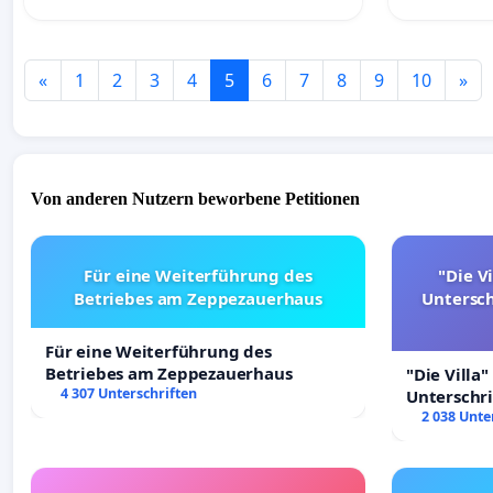
«
1
2
3
4
5
6
7
8
9
10
»
Von anderen Nutzern beworbene Petitionen
Für eine Weiterführung des
"Die Vi
Betriebes am Zeppezauerhaus
Untersc
Für eine Weiterführung des
Betriebes am Zeppezauerhaus
"Die Villa"
4 307 Unterschriften
Unterschr
Erhalt der 
2 038 Unte