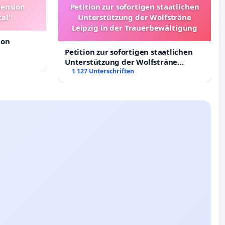
pension
Petition zur sofortigen staatlichen
tal"
Unterstützung der Wolfsträne
Leipzig in der Trauerbewältigung
ion
Petition zur sofortigen staatlichen
Unterstützung der Wolfsträne
Leipzig in der Trauerbewältigung
1 127 Unterschriften