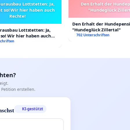
urausbau Lottstetten: Ja,
Den Erhalt der Hunde
t so! Wir hier haben auch
"Hundeglück Ziller
Rechte!
Den Erhalt der Hundepens
"Hundeglück Zillertal"
ausbau Lottstetten: Ja,
702 Unterschriften
 so! Wir hier haben auch
chriften
chten?
igt.
Petition erstellen.
KI-gestützt
nschst