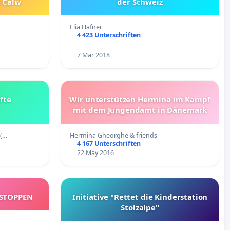
 Calw
der Schweiz
Elia Hafner
4 423 Unterschriften
7 Mar 2018
fte
Wir unterstützen Hermina im Kampf
mit dem Jungendamt in Dänemark
 (…
Hermina Gheorghe & friends
4 167 Unterschriften
22 May 2016
 STOPPEN
Initiative "Rettet die Kinderstation
Stolzalpe"