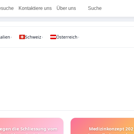
esuche
Kontaktiere uns
Über uns
Suche
talien
Schweiz
Österreich
›
›
›
gegen die Schliessung vom
Medizinkonzept 20