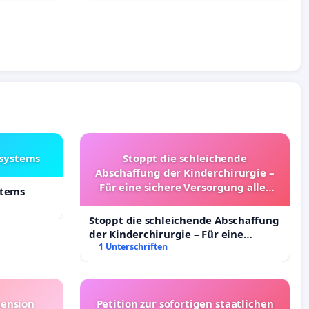
lsystems
Stoppt die schleichende
Abschaffung der Kinderchirurgie –
Für eine sichere Versorgung aller
stems
Kinder in Deutschland
Stoppt die schleichende Abschaffung
der Kinderchirurgie – Für eine
sichere Versorgung aller Kinder in
1 Unterschriften
Deutschland
pension
Petition zur sofortigen staatlichen