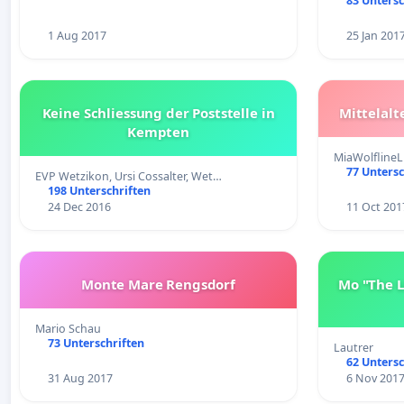
83 Untersc
1 Aug 2017
25 Jan 201
Keine Schliessung der Poststelle in
Mittelal
Kempten
MiaWolfline
77 Untersc
EVP Wetzikon, Ursi Cossalter, Wet…
198 Unterschriften
24 Dec 2016
11 Oct 201
Monte Mare Rengsdorf
Mo "The L
Mario Schau
73 Unterschriften
Lautrer
62 Untersc
31 Aug 2017
6 Nov 201