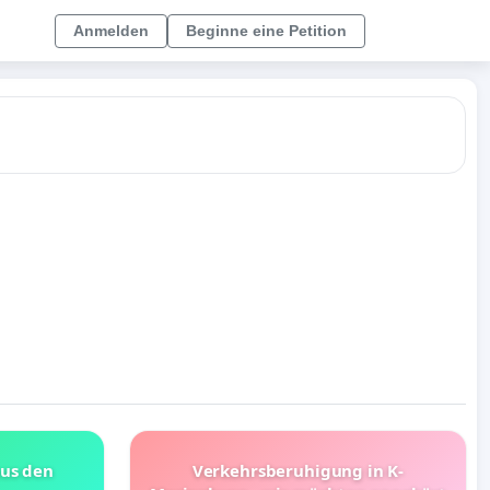
Anmelden
Beginne eine Petition
aus den
Verkehrsberuhigung in K-