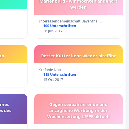
Marienburg - wir möchten angehört
werden
Interessengemeinschaft Bayenthal …
100 Unterschriften
26 Jun 2017
pp
Rettet Kutter kehr wieder altefähr
Stefanie Natt
115 Unterschriften
15 Oct 2017
ines
Gegen sexualisierende und
es des
anzügliche Werbung in der
Wochenzeitung LIPPE aktuell