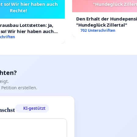
t so! Wir hier haben auch
"Hundeglück Ziller
Rechte!
Den Erhalt der Hundepens
"Hundeglück Zillertal"
ausbau Lottstetten: Ja,
702 Unterschriften
 so! Wir hier haben auch
chriften
chten?
igt.
Petition erstellen.
KI-gestützt
nschst