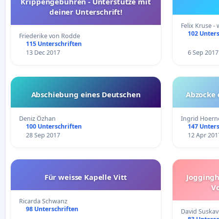
Krippengebühren - Unterstütze mit
deiner Unterschrift!
Felix Kruse 
102 Unters
Friederike von Rodde
115 Unterschriften
13 Dec 2017
6 Sep 2017
Abschiebung eines Deutschen
Abzocke 
Deniz Özhan
Ingrid Hoern
100 Unterschriften
147 Unters
28 Sep 2017
12 Apr 201
Für weisse Kapelle Vitt
Joggingh
Vo
Ricarda Schwanz
98 Unterschriften
David Suskav