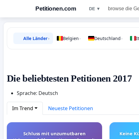
Petitionen.com
browse die G
DE ▼
Alle Länder
Belgien
Deutschland
I
›
›
›
Die beliebtesten Petitionen 2017
Sprache: Deutsch
Im Trend
Neueste Petitionen
Schluss mit unzumutbaren
Keine Kü