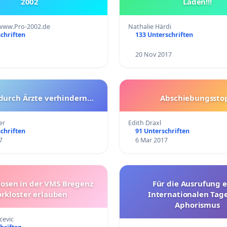
2002
Läden!!!
- www.Pro-2002.de
Nathalie Härdi
chriften
133 Unterschriften
20 Nov 2017
durch Ärzte verhindern…
Abschiebungssto
er
Edith Draxl
chriften
91 Unterschriften
7
6 Mar 2017
osen in der VMS Bregenz
Für die Ausrufung e
rkloster erlauben
Internationalen Tag
Aphorismus
cevic