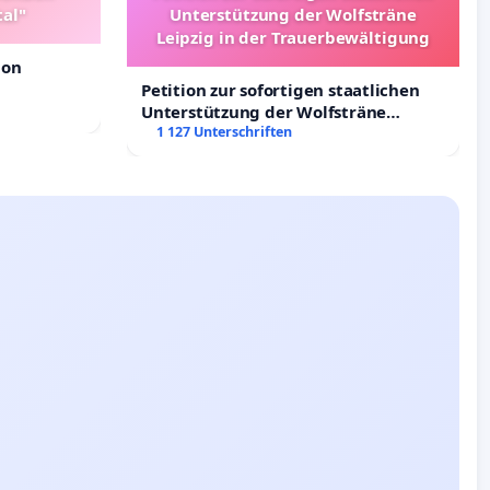
tal"
Unterstützung der Wolfsträne
Leipzig in der Trauerbewältigung
ion
Petition zur sofortigen staatlichen
Unterstützung der Wolfsträne
Leipzig in der Trauerbewältigung
1 127 Unterschriften