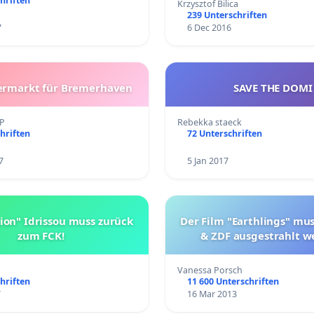
hriften
Krzysztof Bilica
239 Unterschriften
7
6 Dec 2016
termarkt für Bremerhaven
SAVE THE DOMI
LP
Rebekka staeck
hriften
72 Unterschriften
7
5 Jan 2017
ion" Idrissou muss zurück
Der Film "Earthlings" mu
zum FCK!
& ZDF ausgestrahlt w
Vanessa Porsch
hriften
11 600 Unterschriften
7
16 Mar 2013