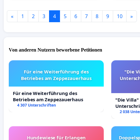
«
1
2
3
4
5
6
7
8
9
10
»
Von anderen Nutzern beworbene Petitionen
Für eine Weiterführung des
"Die Vi
Betriebes am Zeppezauerhaus
Untersc
Für eine Weiterführung des
Betriebes am Zeppezauerhaus
"Die Villa"
4 307 Unterschriften
Unterschr
Erhalt der 
2 038 Unte
Hundewiese für Erlangen
Doppelsp