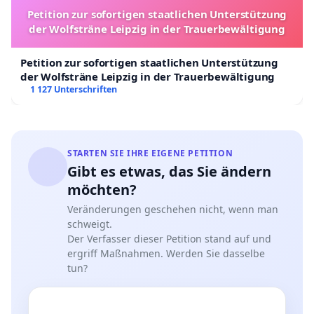
Petition zur sofortigen staatlichen Unterstützung
der Wolfsträne Leipzig in der Trauerbewältigung
WIR FORDERN:
Petition zur sofortigen staatlichen Unterstützung
der Wolfsträne Leipzig in der Trauerbewältigung
1 127 Unterschriften
1.
Den direkten Dialog mit Anwohnern, Sie können hier
Ihre eigene Meinung verfassen und uns mitteilen. Wir
STARTEN SIE IHRE EIGENE PETITION
reichen sie gerne an die Verantwortlichen der Stadt
Gibt es etwas, das Sie ändern
Köln sowie den Bürgervereinen weiter.
möchten?
Veränderungen geschehen nicht, wenn man
schweigt.
2.
Der Verfasser dieser Petition stand auf und
ergriff Maßnahmen. Werden Sie dasselbe
... die Stadt Köln auf, die modellhafte Verkehrsführung
tun?
in Marienburg und ihre Auswirkungen objektiv zu
überprüfen und den folgenden Punkten/Wünschen der