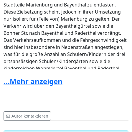
Stadtteile Marienburg und Bayenthal zu entlasten.
Diese Zielsetzung scheint jedoch in ihrer Umsetzung
nur isoliert für (Teile von) Marienburg zu gelten. Der
Verkehr wird über den Bayenthalgürtel sowie die
Bonner Str. nach Bayenthal und Raderthal verdrängt.
Das Verkehrsaufkommen und die Fahrgeschwindigkeit
sind hier insbesondere in Nebenstraßen angestiegen,
was für die große Anzahl an Schülern/Kindern der drei
ortsansässigen Schulen/Kindergärten sowie die
kinderreichen Wohnviertel Bayenthal und Raderthal
große Gefahren birgt.
...Mehr anzeigen
Zudem erleben Teile im Westen und Norden
Marienburgs subjektiv einen Anstieg an
Verkehrsaufkommen, während der Süden und Osten
Marienburgs entlastet wurden.
Autor kontaktieren
Das Argument der Initiatoren: „Weniger Verkehr in
Marienburg bedeutet auch weniger Verkehr in