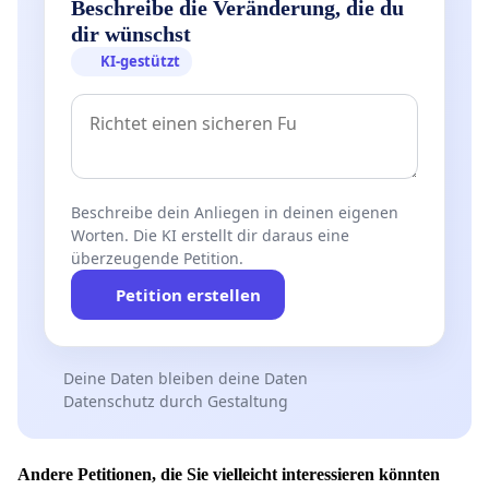
IG Marienburg NICHT zuzustimmen:
Beschreibe die Veränderung, die du
dir wünschst
„Bisheriges Verkehrssystem plus:
KI-gestützt
a) Verhinderung des Geradeausverkehrs aus
Rodenkirchen über die Konrad Adenauer Str. in die
Leyboldstr.,
b) Verhinderung des Geradeausverkehrs von der
Goltsteinstraße in die Pferdmengesstr.
Beschreibe dein Anliegen in deinen eigenen
Worten. Die KI erstellt dir daraus eine
c) Tacitusstr. am Rheinufer li. rein und li. raus erlauben,
überzeugende Petition.
mit Asphaltierung des Kopfsteinpflasters.“
Petition erstellen
(Zitat aus e-mail IG Marienburg vom 30. April 2017)
Deine Daten bleiben deine Daten
Datenschutz durch Gestaltung
3.
Eine
gesamtkonzeptionelle Lösung
unter
Andere Petitionen, die Sie vielleicht interessieren könnten
Einbeziehung der Anwohner/Vertreter aus Bayenthal,