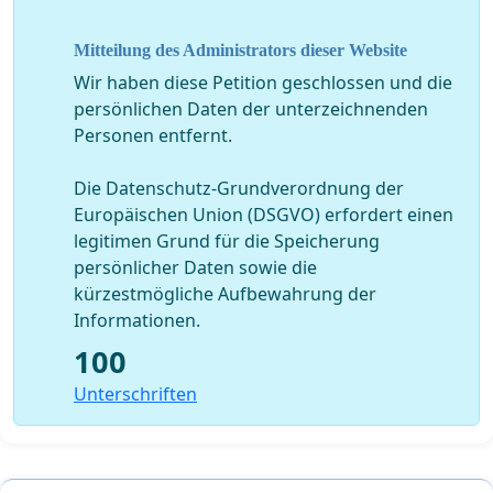
Bayenthal“ konnte bislang nicht mit Zahlen belegt
werden und wird subjektiv anders erlebt.
Mitteilung des Administrators dieser Website
3.
Wir haben diese Petition geschlossen und die
persönlichen Daten der unterzeichnenden
Es wurde eine Verkehrszählung seitens der Stadt Köln
Personen entfernt.
vorgenommen. Leider wurden die Ergebnisse bislang
nicht veröffentlicht. Womöglich zeigt sich anhand
Die Datenschutz-Grundverordnung der
dieser Zahlen, dass die Verlierer des jetzigen Versuches
Europäischen Union (DSGVO) erfordert einen
die Marienburger Straße, die Leyboldstraße sowie die
legitimen Grund für die Speicherung
Goltsteinstraße sind. Subjektiv hat der Verkehr hier
persönlicher Daten sowie die
zugenommen.
kürzestmögliche Aufbewahrung der
Informationen.
Die Stadt kündigte an, die Ergebnisse im Oktober 2017
den Bürgerinnen und Bürgern zu präsentieren.
100
Unterschriften
4.
Die Planung ist aus Sicherheitsaspekten fragwürdig.
Im Rahmen des Verkehrsversuches ist die Situation für