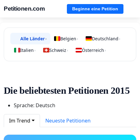
Petitionen.com
Beginne eine Petition
Alle Länder
Belgien
Deutschland
›
›
›
Italien
Schweiz
Österreich
›
›
›
Die beliebtesten Petitionen 2015
Sprache: Deutsch
Im Trend
Neueste Petitionen