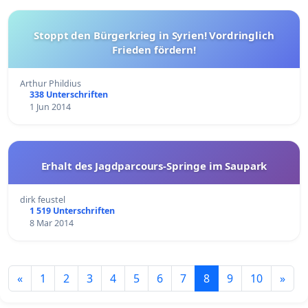
Stoppt den Bürgerkrieg in Syrien! Vordringlich
Frieden fördern!
Arthur Phildius
338 Unterschriften
1 Jun 2014
Erhalt des Jagdparcours-Springe im Saupark
dirk feustel
1 519 Unterschriften
8 Mar 2014
«
1
2
3
4
5
6
7
8
9
10
»