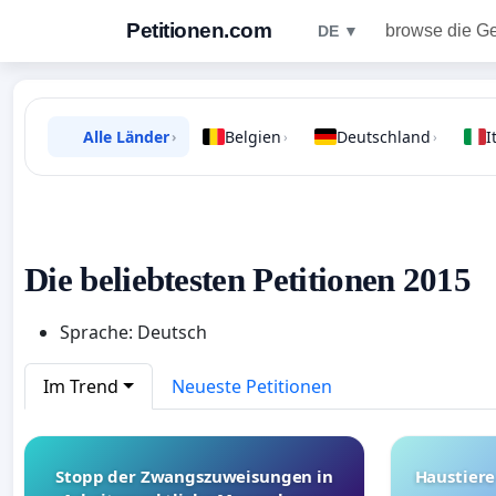
Petitionen.com
browse die G
DE ▼
Alle Länder
Belgien
Deutschland
I
›
›
›
Die beliebtesten Petitionen 2015
Sprache: Deutsch
Im Trend
Neueste Petitionen
Stopp der Zwangszuweisungen in
Haustiere