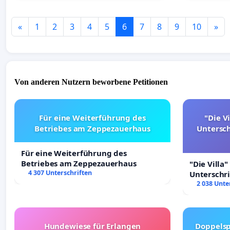
«
1
2
3
4
5
6
7
8
9
10
»
Von anderen Nutzern beworbene Petitionen
Für eine Weiterführung des
"Die Vi
Betriebes am Zeppezauerhaus
Untersc
Für eine Weiterführung des
Betriebes am Zeppezauerhaus
"Die Villa"
4 307 Unterschriften
Unterschr
Erhalt der 
2 038 Unte
Hundewiese für Erlangen
Doppelsp