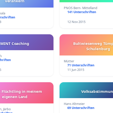
verankern
PNOS Bern- Mittelland
141 Unterschriften
pala
rschriften
3
12 Nov 2015
MINT Coaching
Bultwiesenweg Tümp
Schulenburg
fs
hriften
Mütter
71 Unterschriften
5
11 Jun 2015
n Flüchtling in meinem
Volksabstimmu
eigenen Land
Hans Altmeier
69 Unterschriften
n, Järbo