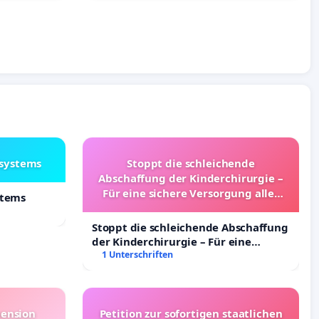
lsystems
Stoppt die schleichende
Abschaffung der Kinderchirurgie –
Für eine sichere Versorgung aller
stems
Kinder in Deutschland
Stoppt die schleichende Abschaffung
der Kinderchirurgie – Für eine
sichere Versorgung aller Kinder in
1 Unterschriften
Deutschland
pension
Petition zur sofortigen staatlichen