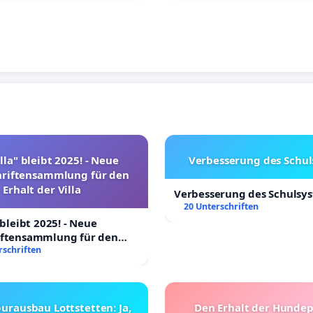
lla" bleibt 2025! - Neue
Verbesserung des Schu
hriftensammlung für den
Erhalt der Villa
Verbesserung des Schulsy
20 Unterschriften
 bleibt 2025! - Neue
iftensammlung für den
Villa
rschriften
urausbau Lottstetten: Ja,
Den Erhalt der Hunde