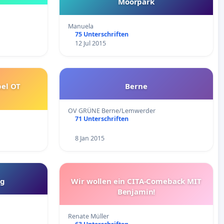
Moorpark
Manuela
75 Unterschriften
12 Jul 2015
el OT
Berne
OV GRÜNE Berne/Lemwerder
71 Unterschriften
8 Jan 2015
ng
Wir wollen ein CITA-Comeback MIT
Benjamin!
Renate Müller