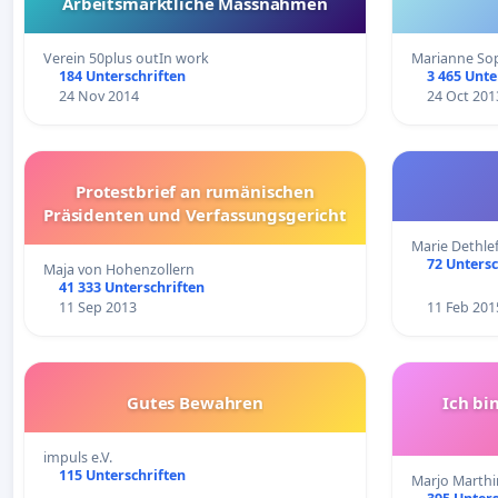
Arbeitsmarktliche Massnahmen
Verein 50plus outIn work
Marianne So
184 Unterschriften
3 465 Unte
24 Nov 2014
24 Oct 201
Protestbrief an rumänischen
Präsidenten und Verfassungsgericht
Marie Dethle
72 Untersc
Maja von Hohenzollern
41 333 Unterschriften
11 Sep 2013
11 Feb 201
Gutes Bewahren
Ich bi
impuls e.V.
115 Unterschriften
Marjo Marthi