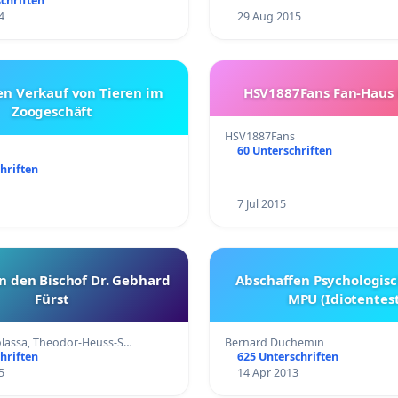
chriften
4
29 Aug 2015
n Verkauf von Tieren im
HSV1887Fans Fan-Haus 
Zoogeschäft
HSV1887Fans
60 Unterschriften
hriften
7 Jul 2015
an den Bischof Dr. Gebhard
Abschaffen Psychologisc
Fürst
MPU (Idiotentest
lassa, Theodor-Heuss-S…
Bernard Duchemin
hriften
625 Unterschriften
5
14 Apr 2013