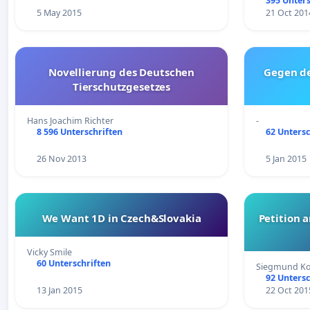
395 Unters
5 May 2015
21 Oct 201
Novellierung des Deutschen
Gegen de
Tierschutzgesetzes
Hans Joachim Richter
-
8 596 Unterschriften
62 Untersc
26 Nov 2013
5 Jan 2015
We Want 1D in Czech&Slovakia
Petition 
Vicky Smile
60 Unterschriften
Siegmund Ko
92 Untersc
13 Jan 2015
22 Oct 201