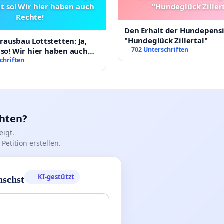
t so! Wir hier haben auch
"Hundeglück Ziller
Rechte!
Den Erhalt der Hundepens
"Hundeglück Zillertal"
ausbau Lottstetten: Ja,
702 Unterschriften
 so! Wir hier haben auch
chriften
chten?
igt.
Petition erstellen.
KI-gestützt
nschst