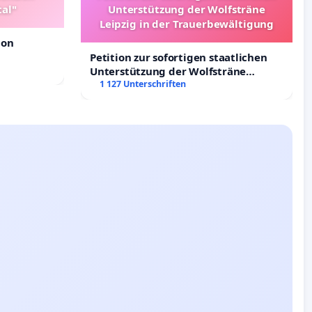
tal"
Unterstützung der Wolfsträne
Leipzig in der Trauerbewältigung
ion
Petition zur sofortigen staatlichen
Unterstützung der Wolfsträne
Leipzig in der Trauerbewältigung
1 127 Unterschriften