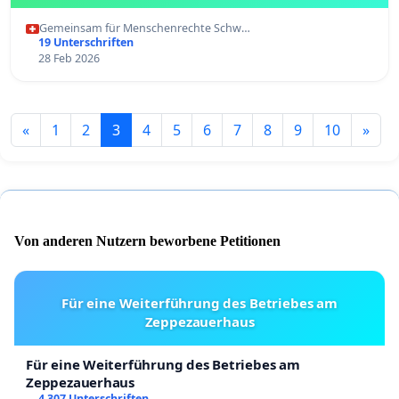
Gemeinsam für Menschenrechte Schw…
19 Unterschriften
28 Feb 2026
«
1
2
3
4
5
6
7
8
9
10
»
Von anderen Nutzern beworbene Petitionen
Für eine Weiterführung des Betriebes am
Zeppezauerhaus
Für eine Weiterführung des Betriebes am
Zeppezauerhaus
4 307 Unterschriften