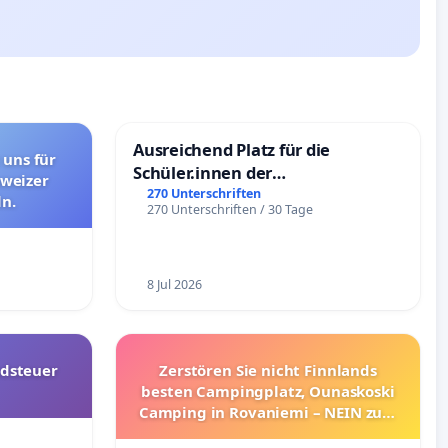
Ausreichend Platz für die
 uns für
Schüler.innen der
hweizer
Schönbergschule
270 Unterschriften
n.
270 Unterschriften / 30 Tage
8 Jul 2026
dsteuer
Zerstören Sie nicht Finnlands
besten Campingplatz, Ounaskoski
Camping in Rovaniemi – NEIN zum
Umzug!