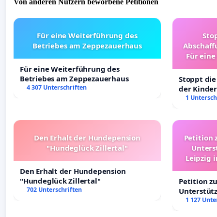
Von anderen Nutzern beworbene Petitionen
Für eine Weiterführung des
Sto
Betriebes am Zeppezauerhaus
Abschaff
Für eine
Ki
Für eine Weiterführung des
Betriebes am Zeppezauerhaus
Stoppt die
4 307 Unterschriften
der Kinder
sichere Ve
1 Untersch
Deutschla
Den Erhalt der Hundepension
Petition 
"Hundeglück Zillertal"
Unters
Leipzig 
Den Erhalt der Hundepension
"Hundeglück Zillertal"
Petition z
702 Unterschriften
Unterstüt
Leipzig in
1 127 Unte