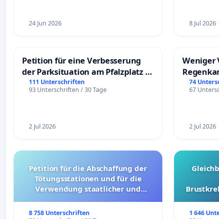
24 Jun 2026
8 Jul 2026
Petition für eine Verbesserung
Weniger 
der Parksituation am Pfalzplatz in
Regenka
Mannheim
111 Unterschriften
74 Unters
93 Unterschriften / 30 Tage
67 Untersc
2 Jul 2026
2 Jul 2026
Petition für die Abschaffung der
Gleich
Tötungsstationen und für die
Verwendung staatlicher und
Brustkre
kommunaler Mittel zur Prävention
8 758 Unterschriften
1 646 Unt