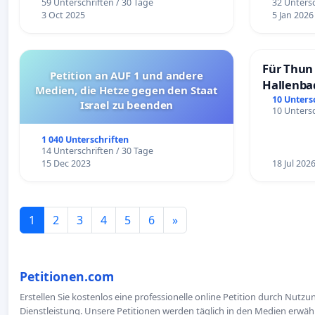
59 Unterschriften / 30 Tage
32 Untersc
3 Oct 2025
5 Jan 2026
Für Thun 
Petition an AUF 1 und andere
Hallenba
Medien, die Hetze gegen den Staat
schaffen
10 Unters
Israel zu beenden
10 Untersc
1 040 Unterschriften
14 Unterschriften / 30 Tage
15 Dec 2023
18 Jul 202
1
2
3
4
5
6
»
Petitionen.com
Erstellen Sie kostenlos eine professionelle online Petition durch Nutz
Dienstleistung. Unsere Petitionen werden täglich in den Medien erwähn