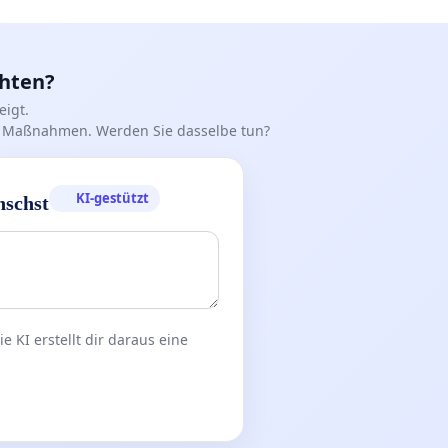
chten?
igt.
iff Maßnahmen. Werden Sie dasselbe tun?
KI-gestützt
nschst
 KI erstellt dir daraus eine