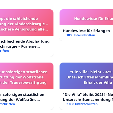
ppt die schleichende
Hundewiese für Erl
ung der Kinderchirurgie –
 sichere Versorgung aller
Hundewiese für Erlangen
nder in Deutschland
183 Unterschriften
 schleichende Abschaffung
chirurgie – Für eine
rsorgung aller Kinder in
riften
nd
zur sofortigen staatlichen
"Die Villa" bleibt 2025
tützung der Wolfsträne
Unterschriftensammlung
in der Trauerbewältigung
Erhalt der Villa
ur sofortigen staatlichen
"Die Villa" bleibt 2025! - N
zung der Wolfsträne
Unterschriftensammlung f
 der Trauerbewältigung
rschriften
Erhalt der Villa
2 038 Unterschriften