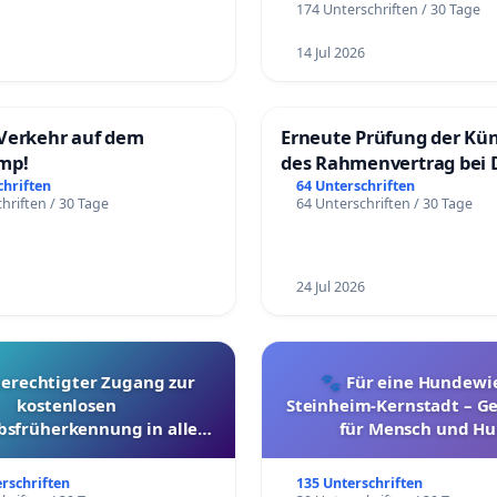
174 Unterschriften / 30 Tage
14 Jul 2026
Verkehr auf dem
Erneute Prüfung der Kü
mp!
des Rahmenvertrag bei 
Fahrwegdienste Gmbh
chriften
64 Unterschriften
hriften / 30 Tage
64 Unterschriften / 30 Tage
24 Jul 2026
berechtigter Zugang zur
🐾 Für eine Hundewie
kostenlosen
Steinheim-Kernstadt – 
bsfrüherkennung in allen
für Mensch und Hu
Kantonen
erschriften
135 Unterschriften