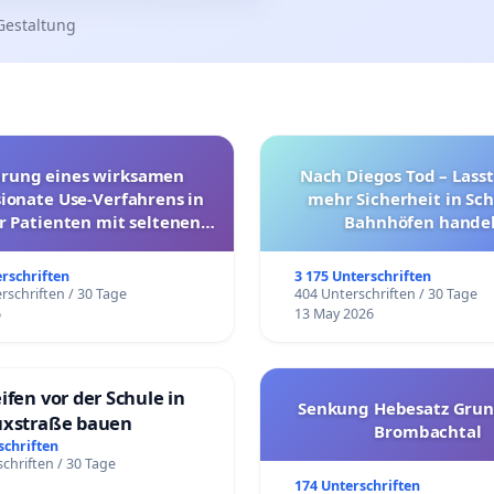
Gestaltung
hrung eines wirksamen
Nach Diegos Tod – Lasst
onate Use-Verfahrens in
mehr Sicherheit in Sc
r Patienten mit seltenen
Bahnhöfen handel
trararen Erkrankungen
erschriften
3 175 Unterschriften
rschriften / 30 Tage
404 Unterschriften / 30 Tage
6
13 May 2026
ifen vor der Schule in
Senkung Hebesatz Grun
uxstraße bauen
Brombachtal
schriften
chriften / 30 Tage
174 Unterschriften