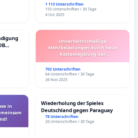
1 113 Unterschriften
155 Unterschriften / 30 Tage
4 Oct 2025
ndigung
Unverhältnismäßige
DB
Mehrbelastungen durch neue
Kostenregelung der
Schülerbeförderung – Bitte um
Überprüfung und Alternativen
702 Unterschriften
64 Unterschriften / 30 Tage
26 Nov 2025
Wiederholung der Spieles
se in
Deutschland gegen Paraguay
Gemeinsam
78 Unterschriften
nd!
26 Unterschriften / 30 Tage