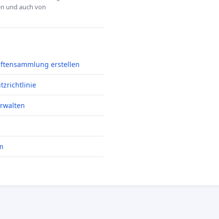
hen und auch von
iftensammlung erstellen
zrichtlinie
erwalten
m