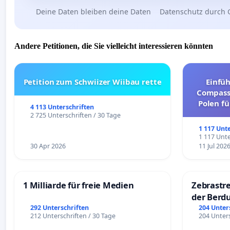
Deine Daten bleiben deine Daten
Datenschutz durch 
Andere Petitionen, die Sie vielleicht interessieren könnten
Petition zum Schwiizer Wiibau rette
Einfü
Compassi
Polen fü
4 113 Unterschriften
und ul
2 725 Unterschriften / 30 Tage
1 117 Unt
1 117 Unte
30 Apr 2026
11 Jul 202
1 Milliarde für freie Medien
Zebrastre
der Berd
292 Unterschriften
204 Unter
212 Unterschriften / 30 Tage
204 Unters