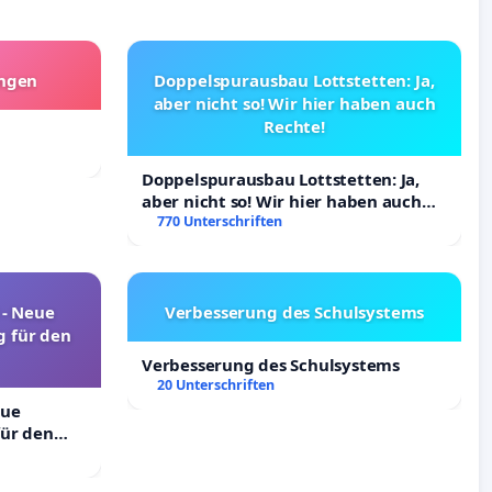
angen
Doppelspurausbau Lottstetten: Ja,
aber nicht so! Wir hier haben auch
Rechte!
Doppelspurausbau Lottstetten: Ja,
aber nicht so! Wir hier haben auch
Rechte!
770 Unterschriften
! - Neue
Verbesserung des Schulsystems
 für den
Verbesserung des Schulsystems
20 Unterschriften
eue
ür den