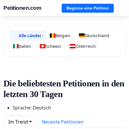
Petitionen.com
Beginne eine Petition
Alle Länder
Belgien
Deutschland
›
›
›
Italien
Schweiz
Österreich
›
›
›
Die beliebtesten Petitionen in den
letzten 30 Tagen
Sprache: Deutsch
Im Trend
Neueste Petitionen