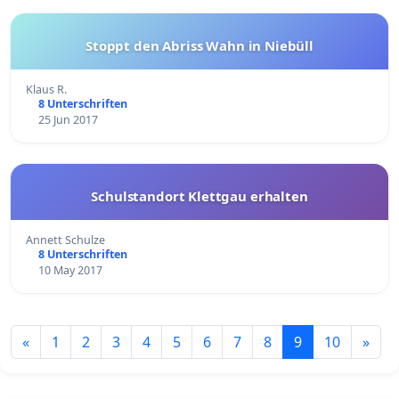
Stoppt den Abriss Wahn in Niebüll
Klaus R.
8 Unterschriften
25 Jun 2017
Schulstandort Klettgau erhalten
Annett Schulze
8 Unterschriften
10 May 2017
«
1
2
3
4
5
6
7
8
9
10
»