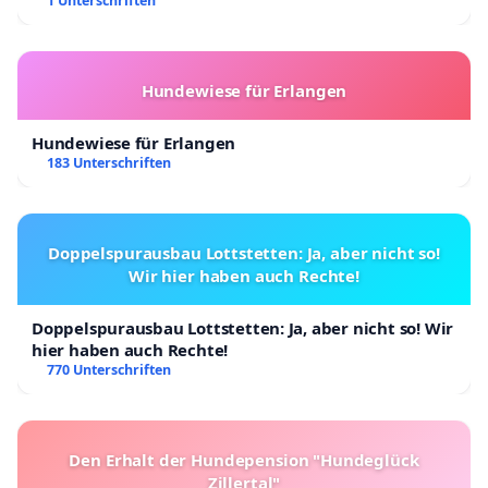
Kinder in Deutschland
1 Unterschriften
Hundewiese für Erlangen
Hundewiese für Erlangen
183 Unterschriften
Doppelspurausbau Lottstetten: Ja, aber nicht so!
Wir hier haben auch Rechte!
Doppelspurausbau Lottstetten: Ja, aber nicht so! Wir
hier haben auch Rechte!
770 Unterschriften
Den Erhalt der Hundepension "Hundeglück
Zillertal"