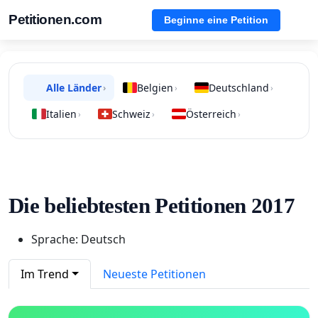
Petitionen.com
Beginne eine Petition
Alle Länder
Belgien
Deutschland
›
›
›
Italien
Schweiz
Österreich
›
›
›
Die beliebtesten Petitionen 2017
Sprache: Deutsch
Im Trend
Neueste Petitionen