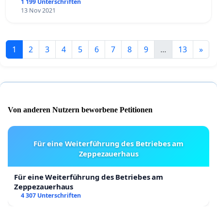
1 199 Unterschriften
13 Nov 2021
1
2
3
4
5
6
7
8
9
...
13
»
Von anderen Nutzern beworbene Petitionen
Für eine Weiterführung des Betriebes am
Zeppezauerhaus
Für eine Weiterführung des Betriebes am
Zeppezauerhaus
4 307 Unterschriften