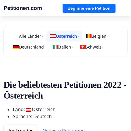
Petitionen.com
Beginne eine Petition
Alle Länder
Österreich
Belgien
›
›
›
Deutschland
Italien
Schweiz
›
›
›
Die beliebtesten Petitionen 2022 -
Österreich
Land:
Österreich
Sprache: Deutsch
Im Trend
Neueste Petitionen