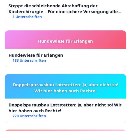
Stoppt die schleichende Abschaffung der
Kinderchirurgie – Für eine sichere Versorgung aller
Kinder in Deutschland
1 Unterschriften
Hundewiese für Erlangen
Hundewiese für Erlangen
183 Unterschriften
Doppelspurausbau Lottstetten: Ja, aber nicht so!
Wir hier haben auch Rechte!
Doppelspurausbau Lottstetten: Ja, aber nicht so! Wir
hier haben auch Rechte!
770 Unterschriften