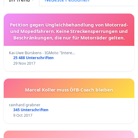
Petition gegen Ungleichbehandlung von Motorrad-
und Mopedfahrern. Keine Streckensperrungen und
Beschränkungen, die nur für Motorräder gelten.
Kai-Uwe Bürskens - IGMoto "Intere…
25 488 Unterschriften
29 Nov 2017
Marcel Koller muss ÖFB-Coach bleiben
rainhard grabner
345 Unterschriften
9 Oct 2017