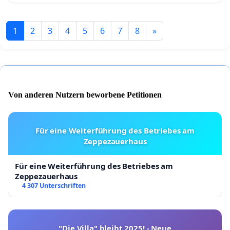
1
2
3
4
5
6
7
8
»
Von anderen Nutzern beworbene Petitionen
Für eine Weiterführung des Betriebes am
Zeppezauerhaus
Für eine Weiterführung des Betriebes am
Zeppezauerhaus
4 307 Unterschriften
"Die Villa" bleibt 2025! - Neue