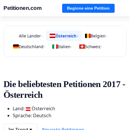
Petitionen.com
Beginne eine Petition
Alle Länder
Österreich
Belgien
›
›
›
Deutschland
Italien
Schweiz
›
›
›
Die beliebtesten Petitionen 2017 -
Österreich
Land:
Österreich
Sprache: Deutsch
Im Trend
Neueste Petitionen