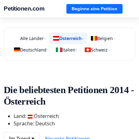
Petitionen.com
Beginne eine Petition
Alle Länder
Österreich
Belgien
›
›
›
Deutschland
Italien
Schweiz
›
›
›
Die beliebtesten Petitionen 2014 -
Österreich
Land:
Österreich
Sprache: Deutsch
Im Trend
Neueste Petitionen