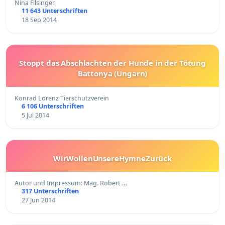
Nina Filsinger
11 643 Unterschriften
18 Sep 2014
Stoppt das Abschlachten der Hunde in der Tötung
Battonya (Ungarn)
Konrad Lorenz Tierschutzverein
6 106 Unterschriften
5 Jul 2014
WirWollenUnsereHymneZurück
Autor und Impressum: Mag. Robert …
317 Unterschriften
27 Jun 2014