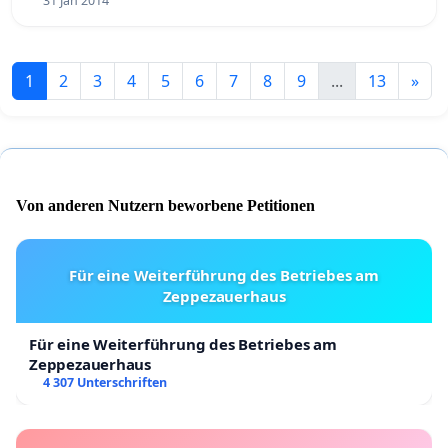
31 Jan 2014
1
2
3
4
5
6
7
8
9
...
13
»
Von anderen Nutzern beworbene Petitionen
Für eine Weiterführung des Betriebes am
Zeppezauerhaus
Für eine Weiterführung des Betriebes am
Zeppezauerhaus
4 307 Unterschriften