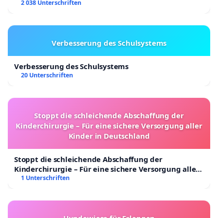
2 038 Unterschriften
Verbesserung des Schulsystems
Verbesserung des Schulsystems
20 Unterschriften
Stoppt die schleichende Abschaffung der
Kinderchirurgie – Für eine sichere Versorgung aller
Kinder in Deutschland
Stoppt die schleichende Abschaffung der
Kinderchirurgie – Für eine sichere Versorgung aller
Kinder in Deutschland
1 Unterschriften
Hundewiese für Erlangen