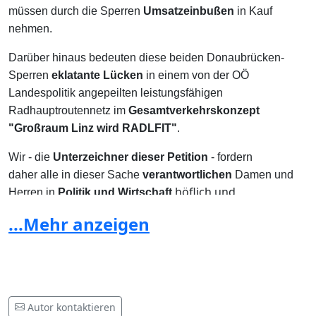
müssen durch die Sperren
Umsatzeinbußen
in Kauf
nehmen.
Darüber hinaus bedeuten diese beiden Donaubrücken-
Sperren
eklatante Lücken
in einem von der OÖ
Landespolitik angepeilten leistungsfähigen
Radhauptroutennetz im
Gesamtverkehrskonzept
"Großraum Linz wird RADLFIT"
.
Wir - die
Unterzeichner dieser Petition
- fordern
daher alle in dieser Sache
verantwortlichen
Damen und
höflich und
Herren in
Politik und Wirtschaft
eindringlich dazu auf, gemeinsam eine
ehestmögliche
...Mehr anzeigen
dieser beiden Donau-
dauerhafte Öffnung
Kraftwerksbrücken wiederherzustellen, wie es
jahrzehntelang vor dieser Sperre der Fall war!
Dass Sperren an Kraftwerksbrücken nicht sein müssen
sieht man am Beispiel des oberösterreichischen
Autor kontaktieren
Donau-