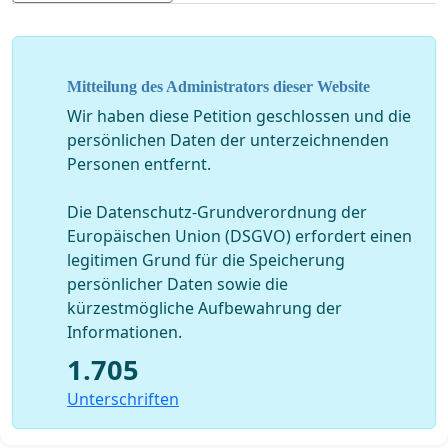
, das
auf
Kraftwerks Wallsee-Mitterkirchen
dauerhaft
Basis einer Vereinbarung zwischen Land OÖ, Land NÖ
und Verbund unter dem Titel "Lebensader
Kraftwerksbrücken"
ist, sowie an den
geöffnet
Mitteilung des Administrators dieser Website
beiden
ganzjährig für Fußgänger und Radfahrer
Wir haben diese Petition geschlossen und die
Donauüberführungen der
geöffneten
persönlichen Daten der unterzeichnenden
Kraftwerke
und
in
Altenwörth
Greifenstein
Personen entfernt.
Niederösterreich.
Die Datenschutz-Grundverordnung der
Europäischen Union (DSGVO) erfordert einen
legitimen Grund für die Speicherung
"Initiative für ganzjährige Öffnung der Donaukraftwerke
persönlicher Daten sowie die
Abwinden/Asten und Ottensheim/Wilhering"
kürzestmögliche Aufbewahrung der
Informationen.
oeffnungdonaukraftwerke@a1.net
1.705
www.facebook.com/OeffnungDonaukraftwerke
Unterschriften