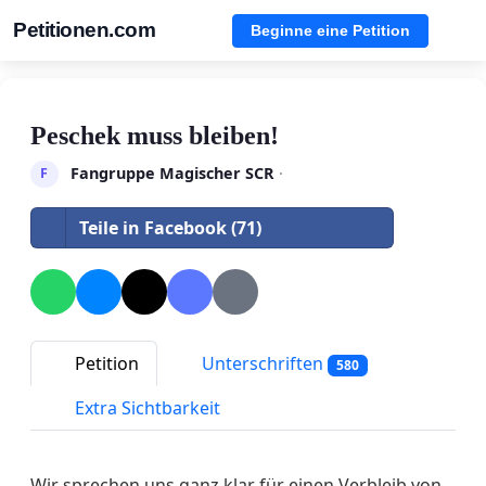
Petitionen.com
Beginne eine Petition
Peschek muss bleiben!
Fangruppe Magischer SCR
·
F
Teile in Facebook (71)
Petition
Unterschriften
580
Extra Sichtbarkeit
Wir sprechen uns ganz klar für einen Verbleib von