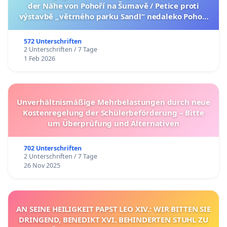
der Nähe von Pohoří na Šumavě / Petice proti
výstavbě „větrného parku Sandl“ nedaleko Pohoří
na Šumavě (česká verze petice níže)
572 Unterschriften
2 Unterschriften / 7 Tage
1 Feb 2026
Unverhältnismäßige Mehrbelastungen durch neue
Kostenregelung der Schülerbeförderung – Bitte
um Überprüfung und Alternativen
702 Unterschriften
2 Unterschriften / 7 Tage
26 Nov 2025
AN SEINE HEILIGKEIT PAPST LEO XIV.: WIR BITTEN SIE
DRINGEND, BENEDIKT XVI. BEHINDERTEN STUHL ZU