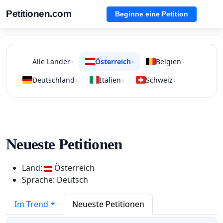
Petitionen.com
Beginne eine Petition
Alle Länder
Österreich
Belgien
›
›
›
Deutschland
Italien
Schweiz
›
›
›
Neueste Petitionen
Land:
Österreich
Sprache: Deutsch
Im Trend
Neueste Petitionen