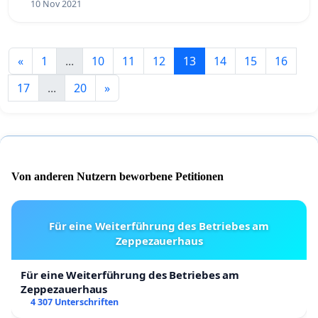
10 Nov 2021
«
1
...
10
11
12
13
14
15
16
17
...
20
»
Von anderen Nutzern beworbene Petitionen
Für eine Weiterführung des Betriebes am
Zeppezauerhaus
Für eine Weiterführung des Betriebes am
Zeppezauerhaus
4 307 Unterschriften