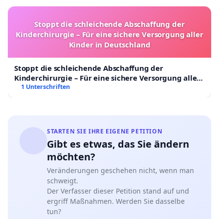
Stoppt die schleichende Abschaffung der
Kinderchirurgie – Für eine sichere Versorgung aller
Kinder in Deutschland
Stoppt die schleichende Abschaffung der
Kinderchirurgie – Für eine sichere Versorgung aller
Kinder in Deutschland
1 Unterschriften
STARTEN SIE IHRE EIGENE PETITION
Gibt es etwas, das Sie ändern
möchten?
Veränderungen geschehen nicht, wenn man
schweigt.
Der Verfasser dieser Petition stand auf und
ergriff Maßnahmen. Werden Sie dasselbe
tun?