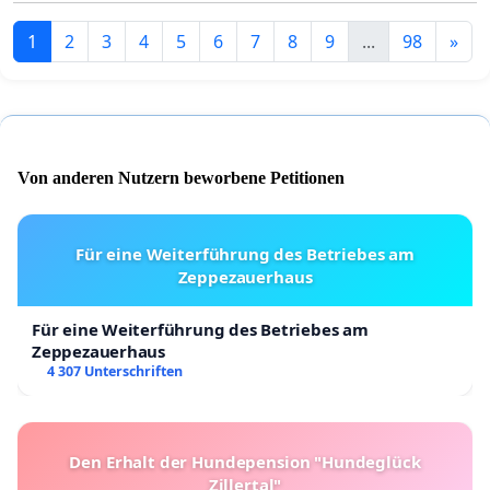
1
2
3
4
5
6
7
8
9
...
98
»
Von anderen Nutzern beworbene Petitionen
Für eine Weiterführung des Betriebes am
Zeppezauerhaus
Für eine Weiterführung des Betriebes am
Zeppezauerhaus
4 307 Unterschriften
Den Erhalt der Hundepension "Hundeglück
Zillertal"