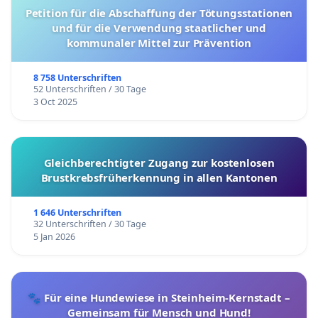
Petition für die Abschaffung der Tötungsstationen
und für die Verwendung staatlicher und
kommunaler Mittel zur Prävention
8 758 Unterschriften
52 Unterschriften / 30 Tage
3 Oct 2025
Gleichberechtigter Zugang zur kostenlosen
Brustkrebsfrüherkennung in allen Kantonen
1 646 Unterschriften
32 Unterschriften / 30 Tage
5 Jan 2026
🐾 Für eine Hundewiese in Steinheim-Kernstadt –
Gemeinsam für Mensch und Hund!