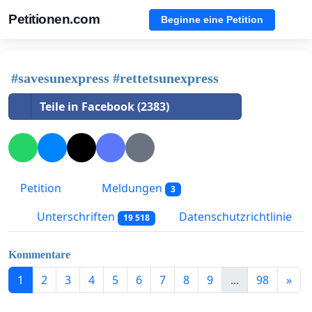
Petitionen.com
Beginne eine Petition
#savesunexpress #rettetsunexpress
Teile in Facebook (2383)
Petition
Meldungen
3
Unterschriften
Datenschutzrichtlinie
19 518
Kommentare
1
2
3
4
5
6
7
8
9
...
98
»