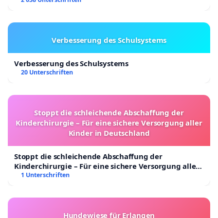
Verbesserung des Schulsystems
Verbesserung des Schulsystems
20 Unterschriften
Stoppt die schleichende Abschaffung der
Kinderchirurgie – Für eine sichere Versorgung aller
Kinder in Deutschland
Stoppt die schleichende Abschaffung der
Kinderchirurgie – Für eine sichere Versorgung aller
Kinder in Deutschland
1 Unterschriften
Hundewiese für Erlangen