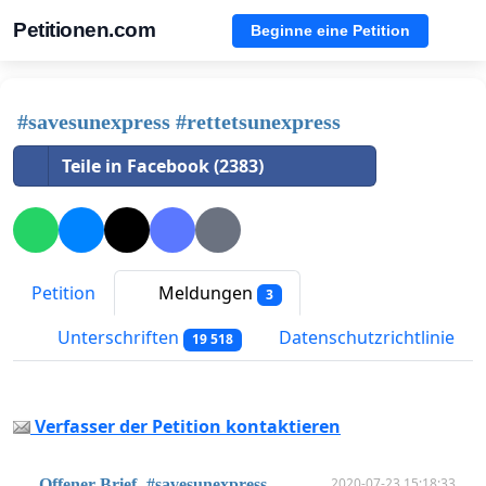
Petitionen.com
Beginne eine Petition
#savesunexpress #rettetsunexpress
Teile in Facebook (2383)
Petition
Meldungen
3
Unterschriften
Datenschutzrichtlinie
19 518
Verfasser der Petition kontaktieren
2020-07-23 15:18:33
-Offener Brief- #savesunexpress