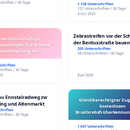
chriften / 30 Tage
1 128 Unterschriften
157 Unterschriften / 30 Tage
6
4 Oct 2025
Zebrastreifen vor der Sc
verhältnismäßige
der Berduxstraße bauen
lastungen durch neue
205 Unterschriften
ostenregelung der
58 Unterschriften / 30 Tage
beförderung – Bitte um
üfung und Alternativen
schriften
hriften / 30 Tage
25
8 Jul 2026
au Ennstalradweg zw
Gleichberechtigter Zug
ling und Altenmarkt
kostenlosen
chriften
Brustkrebsfrüherkennung
hriften / 30 Tage
Kantonen
1 647 Unterschriften