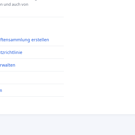
hen und auch von
iftensammlung erstellen
zrichtlinie
erwalten
m