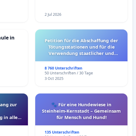
2 Jul 2026
hule in
Petition für die Abschaffung der
Tötungsstationen und für die
Verwendung staatlicher und
kommunaler Mittel zur Prävention
8 760 Unterschriften
50 Unterschriften / 30 Tage
3 Oct 2025
ang zur
🐾 Für eine Hundewiese in
Steinheim-Kernstadt – Gemeinsam
 in allen
für Mensch und Hund!
135 Unterschriften