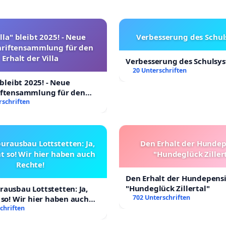
lla" bleibt 2025! - Neue
Verbesserung des Schu
hriftensammlung für den
Erhalt der Villa
Verbesserung des Schulsy
20 Unterschriften
 bleibt 2025! - Neue
iftensammlung für den
Villa
rschriften
urausbau Lottstetten: Ja,
Den Erhalt der Hunde
t so! Wir hier haben auch
"Hundeglück Ziller
Rechte!
Den Erhalt der Hundepens
"Hundeglück Zillertal"
ausbau Lottstetten: Ja,
702 Unterschriften
 so! Wir hier haben auch
chriften