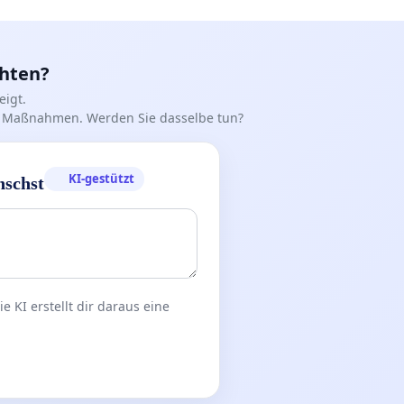
chten?
igt.
iff Maßnahmen. Werden Sie dasselbe tun?
KI-gestützt
nschst
 KI erstellt dir daraus eine