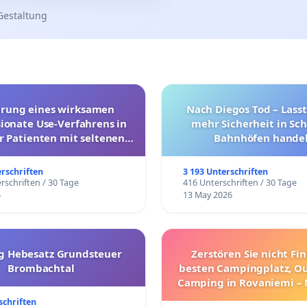
Gestaltung
hrung eines wirksamen
Nach Diegos Tod – Lasst
onate Use-Verfahrens in
mehr Sicherheit in Sc
r Patienten mit seltenen
Bahnhöfen handel
trararen Erkrankungen
erschriften
3 193 Unterschriften
rschriften / 30 Tage
416 Unterschriften / 30 Tage
6
13 May 2026
g Hebesatz Grundsteuer
Zerstören Sie nicht Fi
Brombachtal
besten Campingplatz, O
Camping in Rovaniemi –
Umzug!
schriften