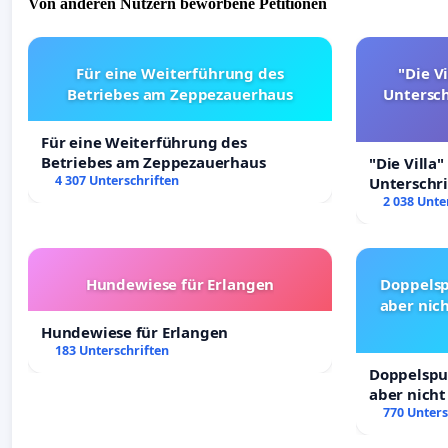
Von anderen Nutzern beworbene Petitionen
Für eine Weiterführung des
"Die Vi
Betriebes am Zeppezauerhaus
Untersc
Für eine Weiterführung des
Betriebes am Zeppezauerhaus
"Die Villa"
4 307 Unterschriften
Unterschr
Erhalt der 
2 038 Unte
Hundewiese für Erlangen
Doppelsp
aber nich
Hundewiese für Erlangen
183 Unterschriften
Doppelspur
aber nicht
Rechte!
770 Unters