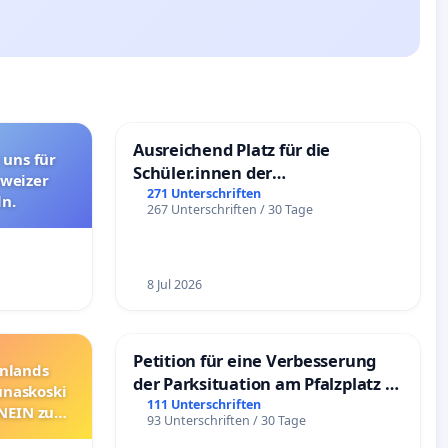
Ausreichend Platz für die
 uns für
Schüler.innen der
hweizer
Schönbergschule
271 Unterschriften
n.
267 Unterschriften / 30 Tage
8 Jul 2026
Petition für eine Verbesserung
nnlands
der Parksituation am Pfalzplatz in
unaskoski
Mannheim
111 Unterschriften
 NEIN zum
93 Unterschriften / 30 Tage