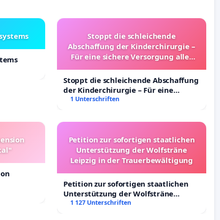
lsystems
Stoppt die schleichende
Abschaffung der Kinderchirurgie –
Für eine sichere Versorgung aller
stems
Kinder in Deutschland
Stoppt die schleichende Abschaffung
der Kinderchirurgie – Für eine
sichere Versorgung aller Kinder in
1 Unterschriften
Deutschland
pension
Petition zur sofortigen staatlichen
tal"
Unterstützung der Wolfsträne
Leipzig in der Trauerbewältigung
ion
Petition zur sofortigen staatlichen
Unterstützung der Wolfsträne
Leipzig in der Trauerbewältigung
1 127 Unterschriften