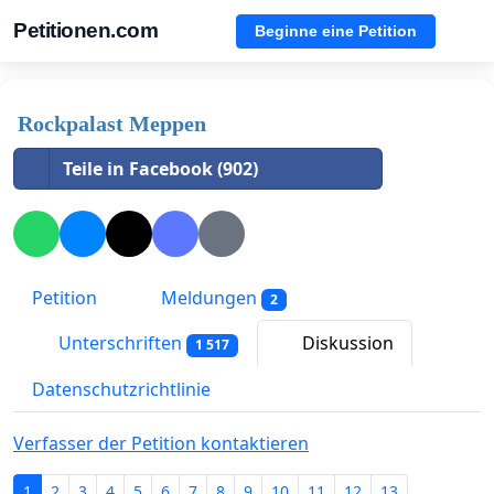
Petitionen.com
Beginne eine Petition
Rockpalast Meppen
Teile in Facebook (902)
Petition
Meldungen
2
Unterschriften
Diskussion
1 517
Datenschutzrichtlinie
Verfasser der Petition kontaktieren
1
2
3
4
5
6
7
8
9
10
11
12
13