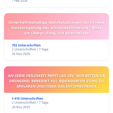
1 Feb 2026
Unverhältnismäßige Mehrbelastungen durch neue
Kostenregelung der Schülerbeförderung – Bitte
um Überprüfung und Alternativen
702 Unterschriften
2 Unterschriften / 7 Tage
26 Nov 2025
AN SEINE HEILIGKEIT PAPST LEO XIV.: WIR BITTEN SIE
DRINGEND, BENEDIKT XVI. BEHINDERTEN STUHL ZU
ERKLÄREN UND/ODER DAS ENTSPRECHENDE
VERFAHREN EINZULEITEN.
5 410 Unterschriften
2 Unterschriften / 7 Tage
20 Nov 2025