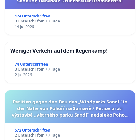
Senkung Hebesatz Grundsteuer Brombachtal
174 Unterschriften
3 Unterschriften / 7 Tage
14 Jul 2026
Weniger Verkehr auf dem Regenkamp!
74 Unterschriften
3 Unterschriften / 7 Tage
2 Jul 2026
Petition gegen den Bau des „Windparks Sandl“ in
der Nähe von Pohoří na Šumavě / Petice proti
výstavbě „větrného parku Sandl“ nedaleko Pohoří
na Šumavě (česká verze petice níže)
572 Unterschriften
2 Unterschriften / 7 Tage