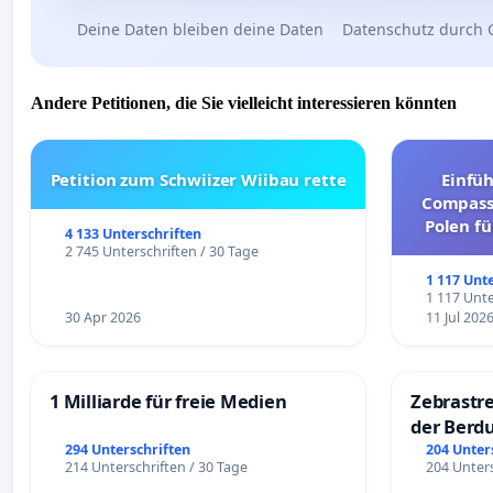
Deine Daten bleiben deine Daten
Datenschutz durch 
Andere Petitionen, die Sie vielleicht interessieren könnten
Petition zum Schwiizer Wiibau rette
Einfü
Compassi
Polen fü
4 133 Unterschriften
und ul
2 745 Unterschriften / 30 Tage
1 117 Unt
1 117 Unte
30 Apr 2026
11 Jul 202
1 Milliarde für freie Medien
Zebrastre
der Berd
294 Unterschriften
204 Unter
214 Unterschriften / 30 Tage
204 Unters