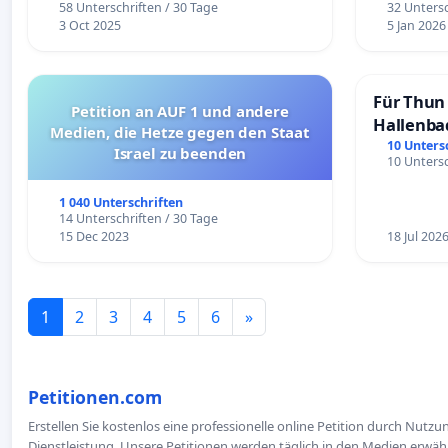
58 Unterschriften / 30 Tage
32 Untersc
3 Oct 2025
5 Jan 2026
Für Thun 
Petition an AUF 1 und andere
Hallenba
Medien, die Hetze gegen den Staat
schaffen
10 Unters
Israel zu beenden
10 Untersc
1 040 Unterschriften
14 Unterschriften / 30 Tage
15 Dec 2023
18 Jul 202
1
2
3
4
5
6
»
Petitionen.com
Erstellen Sie kostenlos eine professionelle online Petition durch Nutz
Dienstleistung. Unsere Petitionen werden täglich in den Medien erwähn