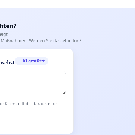
chten?
igt.
iff Maßnahmen. Werden Sie dasselbe tun?
KI-gestützt
nschst
 KI erstellt dir daraus eine