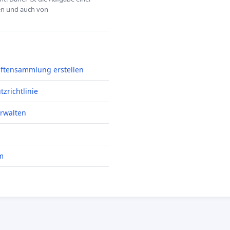
hen und auch von
iftensammlung erstellen
zrichtlinie
erwalten
m