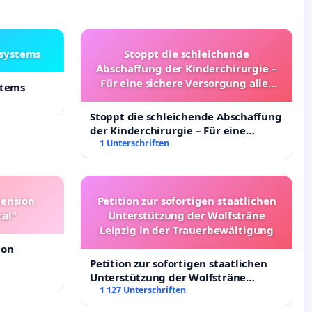
lsystems
Stoppt die schleichende
Abschaffung der Kinderchirurgie –
Für eine sichere Versorgung aller
stems
Kinder in Deutschland
Stoppt die schleichende Abschaffung
der Kinderchirurgie – Für eine
sichere Versorgung aller Kinder in
1 Unterschriften
Deutschland
pension
Petition zur sofortigen staatlichen
tal"
Unterstützung der Wolfsträne
Leipzig in der Trauerbewältigung
ion
Petition zur sofortigen staatlichen
Unterstützung der Wolfsträne
Leipzig in der Trauerbewältigung
1 127 Unterschriften