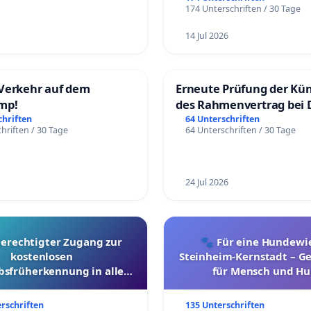
174 Unterschriften / 30 Tage
14 Jul 2026
Verkehr auf dem
Erneute Prüfung der Kü
mp!
des Rahmenvertrag bei 
Fahrwegdienste Gmbh
chriften
64 Unterschriften
hriften / 30 Tage
64 Unterschriften / 30 Tage
24 Jul 2026
berechtigter Zugang zur
🐾 Für eine Hundewie
kostenlosen
Steinheim-Kernstadt – 
bsfrüherkennung in allen
für Mensch und Hu
Kantonen
erschriften
135 Unterschriften