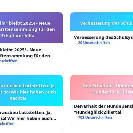
lla" bleibt 2025! - Neue
Verbesserung des Schu
hriftensammlung für den
Erhalt der Villa
Verbesserung des Schulsy
20 Unterschriften
 bleibt 2025! - Neue
iftensammlung für den
Villa
rschriften
urausbau Lottstetten: Ja,
Den Erhalt der Hunde
t so! Wir hier haben auch
"Hundeglück Ziller
Rechte!
Den Erhalt der Hundepens
"Hundeglück Zillertal"
ausbau Lottstetten: Ja,
702 Unterschriften
 so! Wir hier haben auch
chriften