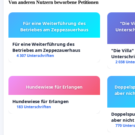
Von anderen Nutzern beworbene Petitionen
Für eine Weiterführung des
"Die Vi
Betriebes am Zeppezauerhaus
Untersc
Für eine Weiterführung des
Betriebes am Zeppezauerhaus
"Die Villa"
4 307 Unterschriften
Unterschr
Erhalt der 
2 038 Unte
Hundewiese für Erlangen
Doppelsp
aber nich
Hundewiese für Erlangen
183 Unterschriften
Doppelspur
aber nicht
Rechte!
770 Unters