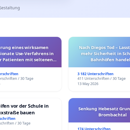
Gestaltung
hrung eines wirksamen
Nach Diegos Tod – Lasst
onate Use-Verfahrens in
mehr Sicherheit in Sc
r Patienten mit seltenen
Bahnhöfen handel
trararen Erkrankungen
erschriften
3 182 Unterschriften
rschriften / 30 Tage
411 Unterschriften / 30 Tage
6
13 May 2026
ifen vor der Schule in
Senkung Hebesatz Grun
uxstraße bauen
Brombachtal
schriften
chriften / 30 Tage
174 Unterschriften