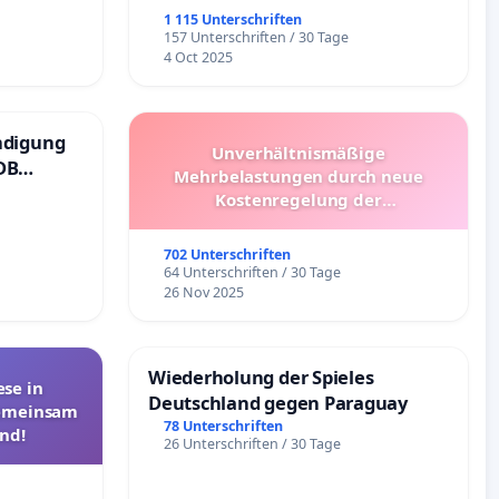
1 115 Unterschriften
157 Unterschriften / 30 Tage
4 Oct 2025
ndigung
Unverhältnismäßige
DB
Mehrbelastungen durch neue
Kostenregelung der
Schülerbeförderung – Bitte um
Überprüfung und Alternativen
702 Unterschriften
64 Unterschriften / 30 Tage
26 Nov 2025
Wiederholung der Spieles
se in
Deutschland gegen Paraguay
Gemeinsam
78 Unterschriften
nd!
26 Unterschriften / 30 Tage