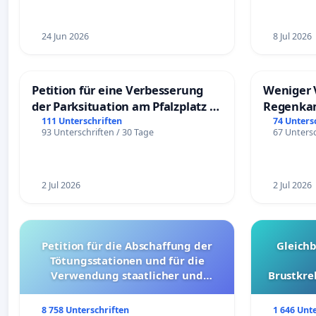
24 Jun 2026
8 Jul 2026
Petition für eine Verbesserung
Weniger 
der Parksituation am Pfalzplatz in
Regenka
Mannheim
111 Unterschriften
74 Unters
93 Unterschriften / 30 Tage
67 Untersc
2 Jul 2026
2 Jul 2026
Petition für die Abschaffung der
Gleich
Tötungsstationen und für die
Verwendung staatlicher und
Brustkre
kommunaler Mittel zur Prävention
8 758 Unterschriften
1 646 Unt