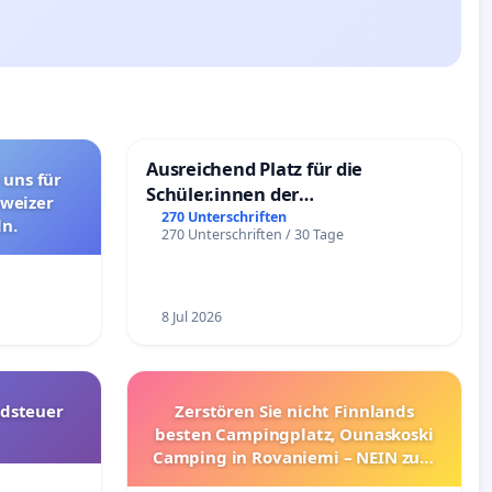
Ausreichend Platz für die
 uns für
Schüler.innen der
hweizer
Schönbergschule
270 Unterschriften
n.
270 Unterschriften / 30 Tage
8 Jul 2026
dsteuer
Zerstören Sie nicht Finnlands
besten Campingplatz, Ounaskoski
Camping in Rovaniemi – NEIN zum
Umzug!