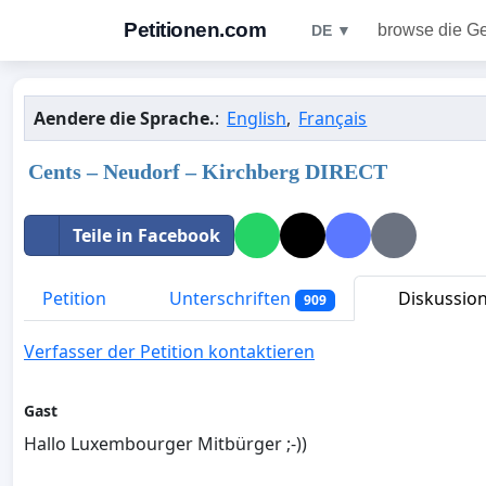
Petitionen.com
browse die G
DE ▼
Aendere die Sprache.
:
English
,
Français
Cents – Neudorf – Kirchberg DIRECT
Teile in Facebook
Petition
Unterschriften
Diskussio
909
Verfasser der Petition kontaktieren
Gast
Hallo Luxembourger Mitbürger ;-))