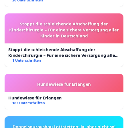
20 Unterschriften
Stoppt die schleichende Abschaffung der
Kinderchirurgie – Für eine sichere Versorgung aller
Kinder in Deutschland
Stoppt die schleichende Abschaffung der
Kinderchirurgie – Für eine sichere Versorgung aller
Kinder in Deutschland
1 Unterschriften
Hundewiese für Erlangen
Hundewiese für Erlangen
183 Unterschriften
Doppelspurausbau Lottstetten: Ja, aber nicht so!