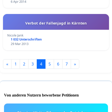
6 Apr 2014
Verbot der Fallenjagd in Kärnten
Nicole Jank
1 032 Unterschriften
29 Mar 2013
«
1
2
3
4
5
6
7
»
Von anderen Nutzern beworbene Petitionen