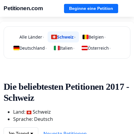
Petitionen.com
Beginne eine Petition
Alle Länder
Schweiz
Belgien
›
›
›
Deutschland
Italien
Österreich
›
›
›
Die beliebtesten Petitionen 2017 -
Schweiz
Land:
Schweiz
Sprache: Deutsch
Im Trend
Neueste Petitionen