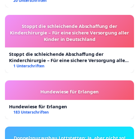
20 Unterschriften
Stoppt die schleichende Abschaffung der
Kinderchirurgie – Für eine sichere Versorgung aller
Kinder in Deutschland
Stoppt die schleichende Abschaffung der
Kinderchirurgie – Für eine sichere Versorgung aller
Kinder in Deutschland
1 Unterschriften
Hundewiese für Erlangen
Hundewiese für Erlangen
183 Unterschriften
Doppelspurausbau Lottstetten: Ja, aber nicht so!