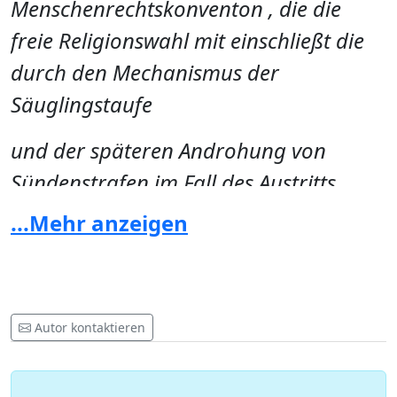
Menschenrechtskonventon , die die
freie Religionswahl mit einschließt die
durch den Mechanismus der
Säuglingstaufe
und der späteren Androhung von
Sündenstrafen im Fall des Austritts
äußerst erschwert wird, bzw.
...Mehr anzeigen
ausgeschlossen wird. Und schließlich
widerspricht die mit der Zwangsweise
verbundene geistige Vergewaltigung
Autor kontaktieren
der Menschenwürde im Sinne von Art.
1.Abs..1 GG.