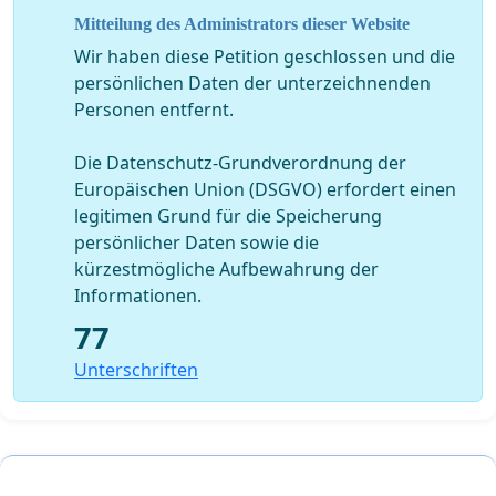
Das hieran bis jetzt noch niemand
Mitteilung des Administrators dieser Website
Wir haben diese Petition geschlossen und die
daran Anstoß genommen hat liegt
persönlichen Daten der unterzeichnenden
daran das man für die unmündigen
Personen entfernt.
Täuflinge ihre Eltern dafür haftbar
Die Datenschutz-Grundverordnung der
machen will, die sich auf das
Europäischen Union (DSGVO) erfordert einen
legitimen Grund für die Speicherung
mittelalterliche System im Rahmen
persönlicher Daten sowie die
einer langen Tradition gewöhnt hat,
kürzestmögliche Aufbewahrung der
Informationen.
ohne sie zu Hinterfragen was sie in
77
Wirklichkeit bedeutet
Unterschriften
Ein US Bischof sagte in kath. net zur
Taufe: