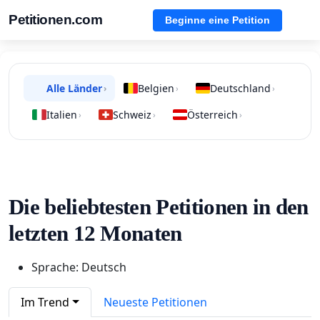
Petitionen.com
Beginne eine Petition
Alle Länder
Belgien
Deutschland
›
›
›
Italien
Schweiz
Österreich
›
›
›
Die beliebtesten Petitionen in den
letzten 12 Monaten
Sprache: Deutsch
Im Trend
Neueste Petitionen