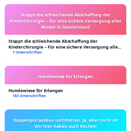
Stoppt die schleichende Abschaffung der
Kinderchirurgie – Für eine sichere Versorgung aller
Kinder in Deutschland
Stoppt die schleichende Abschaffung der
Kinderchirurgie – Für eine sichere Versorgung aller
Kinder in Deutschland
1 Unterschriften
Hundewiese für Erlangen
Hundewiese für Erlangen
183 Unterschriften
Doppelspurausbau Lottstetten: Ja, aber nicht so!
Wir hier haben auch Rechte!