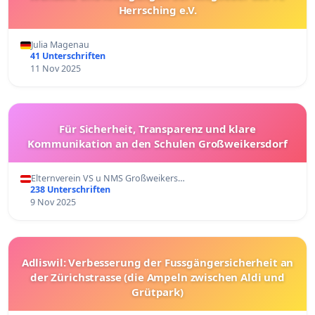
Herrsching e.V.
Julia Magenau
41 Unterschriften
11 Nov 2025
Für Sicherheit, Transparenz und klare
Kommunikation an den Schulen Großweikersdorf
Elternverein VS u NMS Großweikers…
238 Unterschriften
9 Nov 2025
Adliswil: Verbesserung der Fussgängersicherheit an
der Zürichstrasse (die Ampeln zwischen Aldi und
Grütpark)