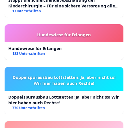
Stoppt die schleichende Abschaffung der
Kinderchirurgie – Für eine sichere Versorgung aller
Kinder in Deutschland
1 Unterschriften
Hundewiese für Erlangen
Hundewiese für Erlangen
183 Unterschriften
Doppelspurausbau Lottstetten: Ja, aber nicht so!
Wir hier haben auch Rechte!
Doppelspurausbau Lottstetten: Ja, aber nicht so! Wir
hier haben auch Rechte!
770 Unterschriften