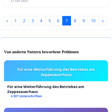
21 Oct 2025
«
1
2
3
4
5
6
7
8
9
10
»
Von anderen Nutzern beworbene Petitionen
Für eine Weiterführung des Betriebes am
Zeppezauerhaus
Für eine Weiterführung des Betriebes am
Zeppezauerhaus
4 307 Unterschriften