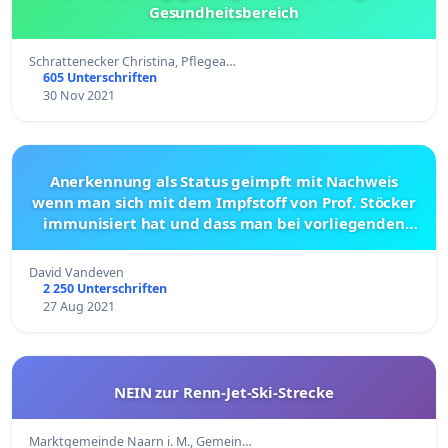
Gesundheitsbereich
Schrattenecker Christina, Pflegea…
605 Unterschriften
30 Nov 2021
Anerkennung als Status geimpft mit Nachweis
wenn man sich mit dem Impfstoff von Prof. Stöcker
immunisiert hat und dass man bei vorliegenden
Antikörper keine Impfung draufgesetzt bekommen
möchte.
David Vandeven
2 250 Unterschriften
27 Aug 2021
NEIN zur Renn-Jet-Ski-Strecke
Marktgemeinde Naarn i. M., Gemein…