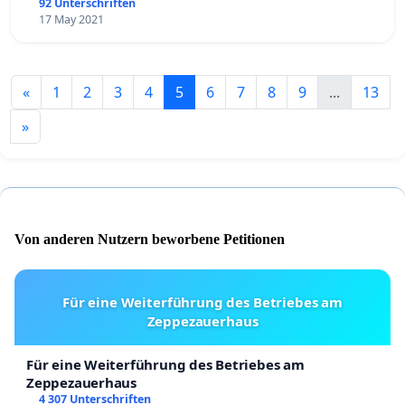
92 Unterschriften
17 May 2021
«
1
2
3
4
5
6
7
8
9
...
13
»
Von anderen Nutzern beworbene Petitionen
Für eine Weiterführung des Betriebes am
Zeppezauerhaus
Für eine Weiterführung des Betriebes am
Zeppezauerhaus
4 307 Unterschriften