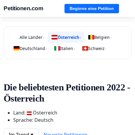
Petitionen.com
Beginne eine Petition
Alle Länder
Österreich
Belgien
›
›
›
Deutschland
Italien
Schweiz
›
›
›
Die beliebtesten Petitionen 2022 -
Österreich
Land:
Österreich
Sprache: Deutsch
Im Trend
Neueste Petitionen