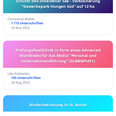
Schützt den Inheidener See - Verkleinerung
"Gewerbepark Hungen Süd" auf 12 ha
Constanze Walter
1 715 Unterschriften
16 Nov 2022
Prüfungsflexibilität in Form eines Advanced
Workbooks für das Modul "Personal und
Unternehmensführung" (DLBBWPU01)
Lika Peshenko
195 Unterschriften
26 Aug 2022
Kinderbetreuung in St. Anton