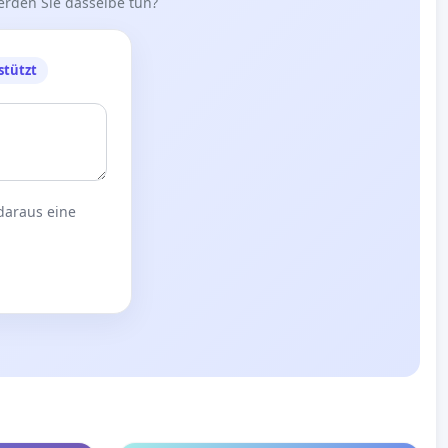
erden Sie dasselbe tun?
stützt
 daraus eine