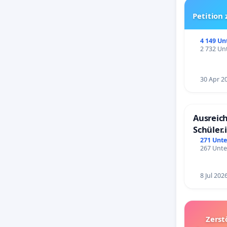
Petition
4 149 Un
2 732 Unt
30 Apr 2
Ausreich
Schüler.
Schönbe
271 Unte
267 Unte
8 Jul 202
Zerst