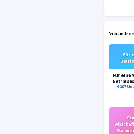
Von anderen
Für 
Betri
Für eine
Betriebe
4 307 Unt
St
Abschaff
Für ein