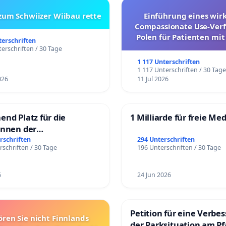
 zum Schwiizer Wiibau rette
Einführung eines wi
Compassionate Use-Verf
Polen für Patienten mit
terschriften
und ultrararen Erkra
erschriften / 30 Tage
1 117 Unterschriften
1 117 Unterschriften / 30 Tag
026
11 Jul 2026
end Platz für die
1 Milliarde für freie Me
innen der
rgschule
rschriften
294 Unterschriften
rschriften / 30 Tage
196 Unterschriften / 30 Tage
6
24 Jun 2026
Petition für eine Verbe
ören Sie nicht Finnlands
der Parksituation am Pfa