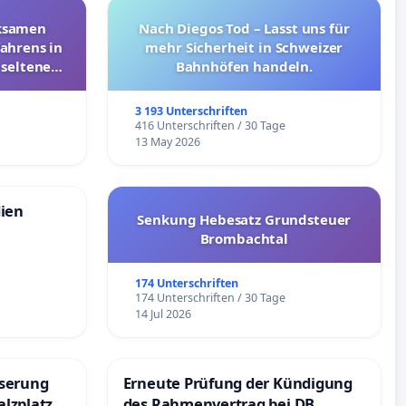
rksamen
Nach Diegos Tod – Lasst uns für
ahrens in
mehr Sicherheit in Schweizer
 seltenen
Bahnhöfen handeln.
nkungen
3 193 Unterschriften
e
416 Unterschriften / 30 Tage
13 May 2026
dien
Senkung Hebesatz Grundsteuer
Brombachtal
174 Unterschriften
174 Unterschriften / 30 Tage
14 Jul 2026
sserung
Erneute Prüfung der Kündigung
lzplatz in
des Rahmenvertrag bei DB