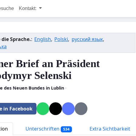
esuche
Kontakt:
 die Sprache.
:
English
,
Polski
,
русский язык
,
ька
ner Brief an Präsident
dymyr Selenski
he des Neuen Bundes in Lublin
·
le in Facebook
tion
Unterschriften
Extra Sichtbarkeit
534