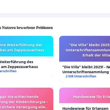
 Nutzern beworbene Petitionen
eine Weiterführung des
"Die Villa" bleibt 2025
ebes am Zeppezauerhaus
Unterschriftensammlun
Erhalt der Villa
 Weiterführung des
s am Zeppezauerhaus
"Die Villa" bleibt 2025! - 
erschriften
Unterschriftensammlung 
Erhalt der Villa
2 038 Unterschriften
oppt die schleichende
Hundewiese für Erl
ung der Kinderchirurgie –
e sichere Versorgung aller
Hundewiese für Erlangen