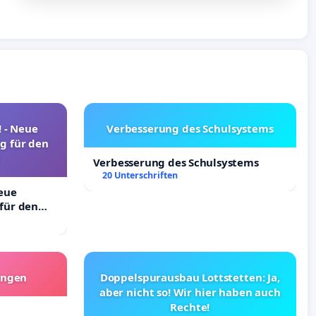
! - Neue
Verbesserung des Schulsystems
g für den
Verbesserung des Schulsystems
20 Unterschriften
Neue
für den
angen
Doppelspurausbau Lottstetten: Ja,
aber nicht so! Wir hier haben auch
Rechte!