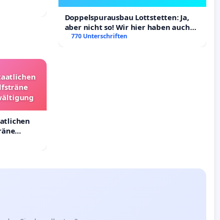
Doppelspurausbau Lottstetten: Ja,
aber nicht so! Wir hier haben auch
Rechte!
770 Unterschriften
taatlichen
lfsträne
wältigung
aatlichen
räne
ältigung