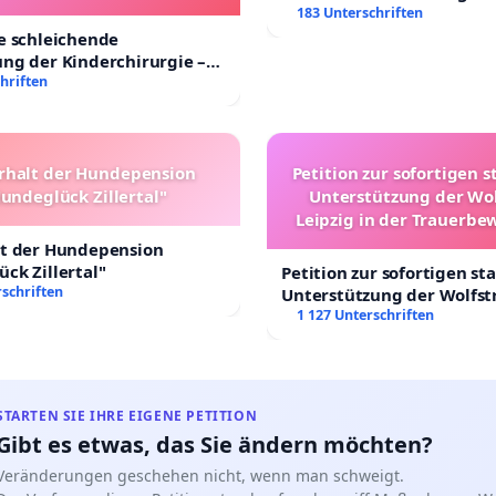
nder in Deutschland
183 Unterschriften
e schleichende
ng der Kinderchirurgie –
sichere Versorgung aller
hriften
 Deutschland
rhalt der Hundepension
Petition zur sofortigen s
undeglück Zillertal"
Unterstützung der Wo
Leipzig in der Trauerbe
lt der Hundepension
ck Zillertal"
Petition zur sofortigen st
schriften
Unterstützung der Wolfst
Leipzig in der Trauerbew
1 127 Unterschriften
STARTEN SIE IHRE EIGENE PETITION
Gibt es etwas, das Sie ändern möchten?
Veränderungen geschehen nicht, wenn man schweigt.