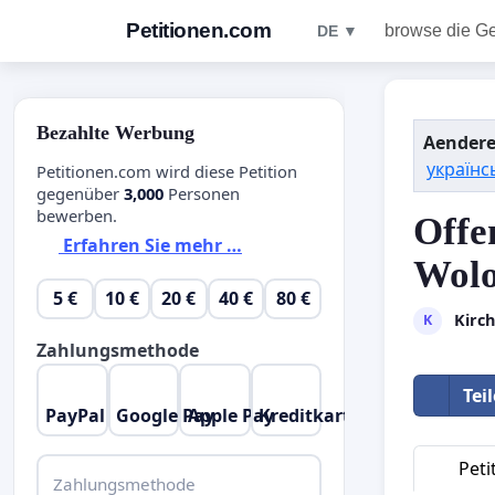
Petitionen.com
browse die G
DE ▼
Bezahlte Werbung
Aendere
українс
Petitionen.com wird diese Petition
gegenüber
3,000
Personen
bewerben.
Offe
Erfahren Sie mehr …
Wolo
5 €
10 €
20 €
40 €
80 €
Kirc
K
Zahlungsmethode
Tei
PayPal
Google Pay
Apple Pay
Kreditkarte
Peti
Zahlungsmethode