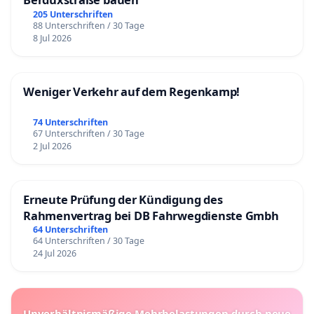
Unterschiedliche Krankheitszeichen können sich
205 Unterschriften
88 Unterschriften / 30 Tage
einstellen, je nachdem, welche Organe befallen
8 Jul 2026
werden, und in welchem Ausmaß. Der
„Sicherheitsbericht“ des Paul-Ehrlich-Instituts von
Juli 2021 hebt einige Fälle gesundheitlicher
Weniger Verkehr auf dem Regenkamp!
Störungen hervor, die statistisch gesehen in
74 Unterschriften
Zusammenhang mit den aktuell favorisierten
67 Unterschriften / 30 Tage
2 Jul 2026
Impfungen stehen. Dazu gehören Myocarditis und
Pericarditis (Entzündungen des Herzens),
thrombotische Ereignisse mit
Erneute Prüfung der Kündigung des
Gerinnungsstörungen, Absturz der
Rahmenvertrag bei DB Fahrwegdienste Gmbh
Thrombocytenzahl und Blutungsneigung.
64 Unterschriften
64 Unterschriften / 30 Tage
Spektakulär sind Todesfälle durch Thrombosen der
24 Jul 2026
Sinusvenen der Harten Hirnhaut. Es wird auch
berichtet über Nervenentzündungen (Guillain-
Barré-Syndrom) und anaphylaktische Reaktionen,
Unverhältnismäßige Mehrbelastungen durch neue