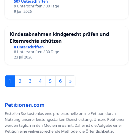
507 Unterschriften
besondere Erlaubnis in ihrer Praxis einen Impfstoff
9 Unterschriften / 30 Tage
selbst herstellen und ihn individuell ihrem
9 Jun 2026
jeweiligen Patienten verabreichen. Die
Rechtmäßigkeit dieses Vorgehens ergibt sich aus
Kindesabnahmen kindgerecht prüfen und
einer Grundlagenentscheidung des
Elternrechte schützen
Bundesverfassungsgerichts (Beschluss vom
8 Unterschriften
18.03.1997 – 1 BvR 420/97-). Da darf uns Ärzten
8 Unterschriften / 30 Tage
23 Jul 2026
keine regelungswütige und machtbesessene
Behörde hineinreden.
1
2
3
4
5
6
»
Jeder Arzt darf also in Deutschland ein Antigen mit
einem Adiuvans zusammenmischen (erst jetzt ist es
ein Impfstoff) und individuell seinen Patienten legal
Petitionen.com
injizieren oder applizieren. Das Adiuvans hält das
Erstellen Sie kostenlos eine professionelle online Petition durch
Antigen fest und präsentiert es dem Immunsystem.
Nutzung unserer leistungsstarken Dienstleistung. Unsere Petitionen
Ohne Adiuvans würde sich das Antigen im ganzen
werden täglich in den Medien erwähnt. Daher ist die Aufgabe einer
Petition eine vielversprechende Methode, die Öffentlichkeit zu
Organismus verteilen und dadurch bis zur