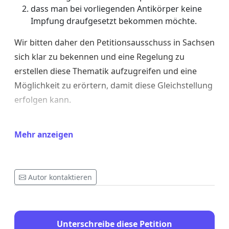
dass man bei vorliegenden Antikörper keine
Impfung draufgesetzt bekommen möchte.
Wir bitten daher den Petitionsausschuss in Sachsen
sich klar zu bekennen und eine Regelung zu
erstellen diese Thematik aufzugreifen und eine
Möglichkeit zu erörtern, damit diese Gleichstellung
erfolgen kann.
Dazu stehen auch Personen aus dem
Mehr anzeigen
Gesundheitsbereich mit Sachkunde zur Verfügung
diesen Schritt zu begleiten.
Es kann unserer Meinung nach nicht sein, dass wir
Autor kontaktieren
nicht eine offizielle Anhöhrung zu dem Thema
bekommen.
Unterschreibe diese Petition
Wir bitten darum, dass sich der sächsische Landtag