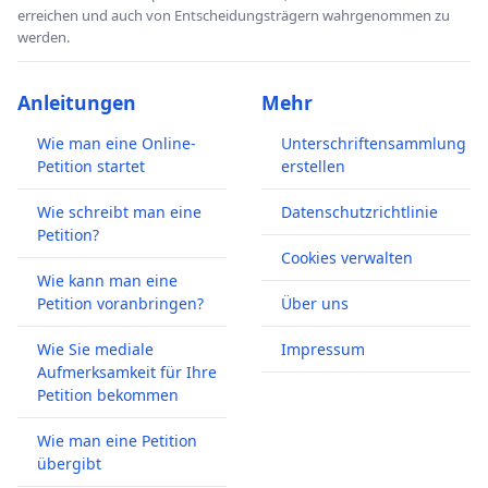
erreichen und auch von Entscheidungsträgern wahrgenommen zu
Unwirksamkeit verdünnt werden. Die beiden
werden.
Komponenten müssen aus funktioneller
Erfordernis separat vorgehalten und jeweils frisch
Anleitungen
Mehr
miteinander vermischt werden. Der Arzt darf nach
Wie man eine Online-
Unterschriftensammlung
dem Gesetz den von ihm hergestellten Impfstoff
Petition startet
erstellen
allerdings nicht an Dritte weitergeben (in Verkehr
bringen).
Wie schreibt man eine
Datenschutzrichtlinie
Petition?
In ganz Deutschland und in Österreich haben
Cookies verwalten
Wie kann man eine
mehrere Ärzte begonnen, das Lübecker Verfahren
Petition voranbringen?
Über uns
auf diesem Wege legal anzuwenden, bereits einige
tausend Mal. Wir selbst überblicken mehr als 800
Wie Sie mediale
Impressum
Aufmerksamkeit für Ihre
Einzelfälle, kein einziges Mal ist jemand krank
Petition bekommen
davon geworden, aber es haben sich bei über 95%
der Impflinge vor Corona schützende Antikörper in
Wie man eine Petition
übergibt
hoher Konzentration gebildet.