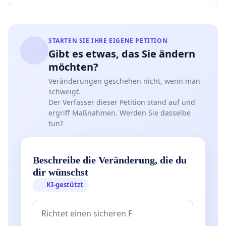
erwiesen, es bedarf keiner Produktion der
Antigene im Körper der geimpften Personen.
Demnach lag ich mit meinem Konzept und den
STARTEN SIE IHRE EIGENE PETITION
Gibt es etwas, das Sie ändern
entsprechenden weltweit ersten Impfungen gegen
möchten?
Corona im März 2020 richtig.
Veränderungen geschehen nicht, wenn man
Bei Gen-Fähre-Vakzinen, zum Beispiel der Firmen
schweigt.
Der Verfasser dieser Petition stand auf und
Biontech und Moderna, wird RNS mit dem
ergriff Maßnahmen. Werden Sie dasselbe
genetischen Code bestimmter Abschnitte der
tun?
Coronaviren in die Zellen des menschlichen
Organismus eingeschleust und dort die Synthese
der entsprechenden Antigene induziert. Diese
Beschreibe die Veränderung, die du
dir wünschst
erscheinen dann an der Oberfläche der Zellen und
KI-gestützt
stimulieren das Immunsystem. Das Prinzip wurde
zuvor bei der Immunisierung gegen bestimmte
Tumorantigene in der Krebstherapie ausprobiert,