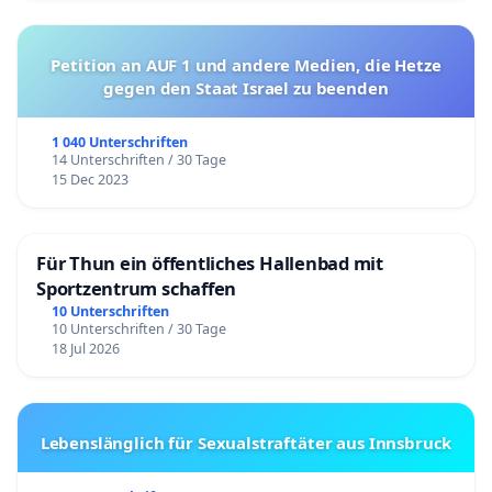
werden.
Und der „Sicherheitsbericht“ erwähnt nicht die
Petition an AUF 1 und andere Medien, die Hetze
millionenfach erlebten geringfügigen und nur
gegen den Staat Israel zu beenden
wenige Tage störenden Beeinträchtigungen der
1 040 Unterschriften
Impflinge, wie Kopf- und Gliederschmerzen, Fieber,
14 Unterschriften / 30 Tage
Schüttelfrost und Unpässlichkeit, durch die viele
15 Dec 2023
Impflinge von der Arbeit abgehalten werden.
Wie kann man aber Schutz vor Corona erlangen,
Für Thun ein öffentliches Hallenbad mit
wenn man sich vor den offiziellen Impfstoffen
Sportzentrum schaffen
10 Unterschriften
fürchtet? Um einen Impfstoff in Verkehr zu
10 Unterschriften / 30 Tage
bringen, ihn also an Dritte abzugeben oder Dritten
18 Jul 2026
bereitzustellen, bedarf es einer Zulassung durch
Behörden. In Deutschland wird den Ärzten aber
eine Behandlungsfreiheit zugestanden und durch
Lebenslänglich für Sexualstraftäter aus Innsbruck
die Verfassung garantiert, sie dürfen ohne