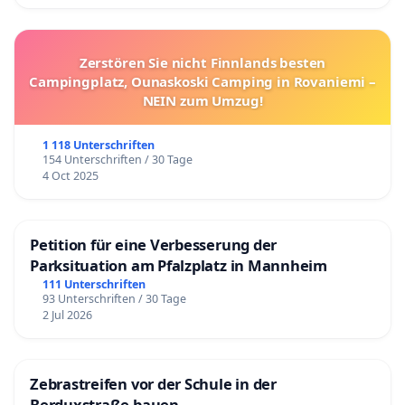
Antikörpern der Impflinge.
An diese Immunkomplexe bindet sich dann
Zerstören Sie nicht Finnlands besten
Komplement, was mehr oder weniger stark
Campingplatz, Ounaskoski Camping in Rovaniemi –
NEIN zum Umzug!
ausgeprägte Entzündungen zur Folge hat, wie wir
sie etwa von der Autoimmunkrankheit Lupus
1 118 Unterschriften
erythematodes kennen. Entzündungsmediatoren
154 Unterschriften / 30 Tage
wie Interferon und verschiedene Interleukine
4 Oct 2025
werden aktiviert. Darüber hinaus induziert aus den
geschädigten Endothelzellen freigesetzte Gewebs-
Petition für eine Verbesserung der
Thrombokinase die Blutgerinnung, und es
Parksituation am Pfalzplatz in Mannheim
entstehen Milliarden kleinster Fibringerinnsel, aber
111 Unterschriften
93 Unterschriften / 30 Tage
auch größere Thromben. Des Weiteren leisten hier
2 Jul 2026
cytotoxische T-Zellen ihren maßgeblichen Beitrag,
die völlig ohne Nutzen vormals gesunde Zellen
massenhaft vernichten.
Zebrastreifen vor der Schule in der
Berduxstraße bauen