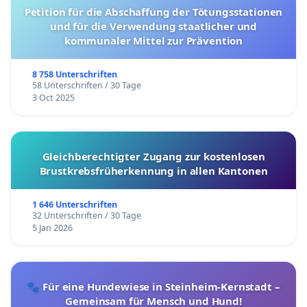
Petition für die Abschaffung der Tötungsstationen
und für die Verwendung staatlicher und
kommunaler Mittel zur Prävention
8 758 Unterschriften
58 Unterschriften / 30 Tage
3 Oct 2025
Gleichberechtigter Zugang zur kostenlosen
Brustkrebsfrüherkennung in allen Kantonen
1 646 Unterschriften
32 Unterschriften / 30 Tage
5 Jan 2026
🐾 Für eine Hundewiese in Steinheim-Kernstadt –
Gemeinsam für Mensch und Hund!