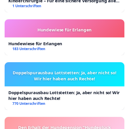
Kinderchirurgie – Für eine sichere Versorgung aller
Kinder in Deutschland
1 Unterschriften
Hundewiese für Erlangen
Hundewiese für Erlangen
183 Unterschriften
Doppelspurausbau Lottstetten: Ja, aber nicht so!
Wir hier haben auch Rechte!
Doppelspurausbau Lottstetten: Ja, aber nicht so! Wir
hier haben auch Rechte!
770 Unterschriften
Den Erhalt der Hundepension "Hundeglück