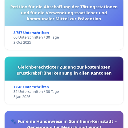
Petition für die Abschaffung der Tötungsstationen
und für die Verwendung staatlicher und
kommunaler Mittel zur Prävention
8 757 Unterschriften
60 Unterschriften / 30 Tage
3 Oct 2025
Gleichberechtigter Zugang zur kostenlosen
Brustkrebsfrüherkennung in allen Kantonen
1 646 Unterschriften
32 Unterschriften / 30 Tage
5 Jan 2026
🐾 Für eine Hundewiese in Steinheim-Kernstadt –
Gemeinsam für Mensch und Hund!