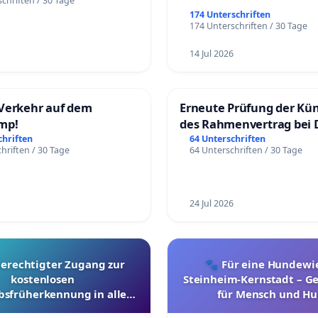
chriften / 30 Tage
174 Unterschriften
174 Unterschriften / 30 Tage
14 Jul 2026
Verkehr auf dem
Erneute Prüfung der Kü
mp!
des Rahmenvertrag bei 
Fahrwegdienste Gmbh
chriften
64 Unterschriften
hriften / 30 Tage
64 Unterschriften / 30 Tage
24 Jul 2026
berechtigter Zugang zur
🐾 Für eine Hundewie
kostenlosen
Steinheim-Kernstadt – 
bsfrüherkennung in allen
für Mensch und Hu
Kantonen