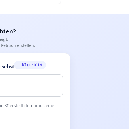
chten?
igt.
Petition erstellen.
KI-gestützt
nschst
 KI erstellt dir daraus eine