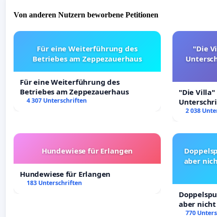
Von anderen Nutzern beworbene Petitionen
Für eine Weiterführung des
"Die Vi
Betriebes am Zeppezauerhaus
Untersc
Für eine Weiterführung des
Betriebes am Zeppezauerhaus
"Die Villa"
4 307 Unterschriften
Unterschr
Erhalt der 
2 038 Unte
Hundewiese für Erlangen
Doppelsp
aber nich
Hundewiese für Erlangen
183 Unterschriften
Doppelspur
aber nicht
Rechte!
770 Unters