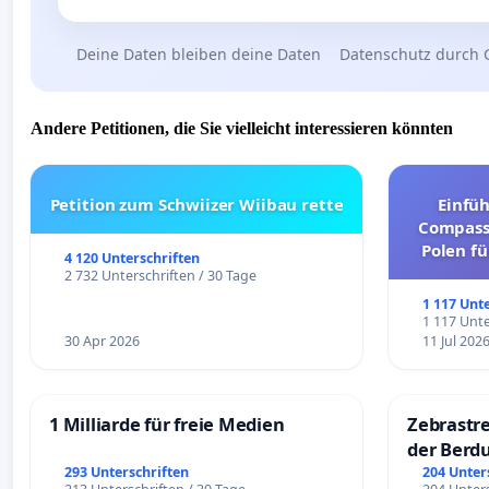
Deine Daten bleiben deine Daten
Datenschutz durch 
Andere Petitionen, die Sie vielleicht interessieren könnten
Petition zum Schwiizer Wiibau rette
Einfü
Compassi
Polen fü
4 120 Unterschriften
und ul
2 732 Unterschriften / 30 Tage
1 117 Unt
1 117 Unte
30 Apr 2026
11 Jul 202
1 Milliarde für freie Medien
Zebrastre
der Berd
293 Unterschriften
204 Unter