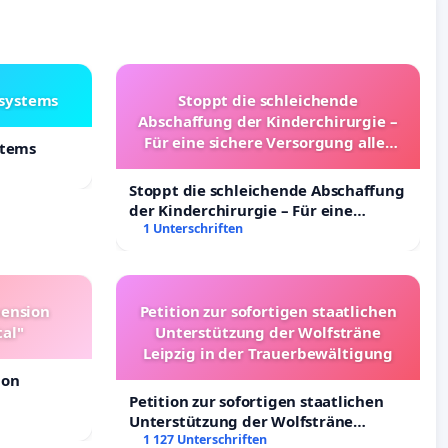
lsystems
Stoppt die schleichende
Abschaffung der Kinderchirurgie –
Für eine sichere Versorgung aller
stems
Kinder in Deutschland
Stoppt die schleichende Abschaffung
der Kinderchirurgie – Für eine
sichere Versorgung aller Kinder in
1 Unterschriften
Deutschland
pension
Petition zur sofortigen staatlichen
tal"
Unterstützung der Wolfsträne
Leipzig in der Trauerbewältigung
ion
Petition zur sofortigen staatlichen
Unterstützung der Wolfsträne
Leipzig in der Trauerbewältigung
1 127 Unterschriften