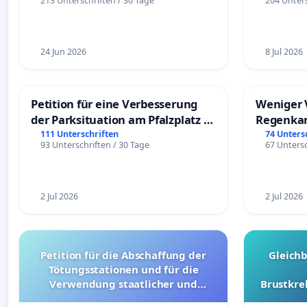
213 Unterschriften / 30 Tage
204 Unters
24 Jun 2026
8 Jul 2026
Petition für eine Verbesserung
Weniger 
der Parksituation am Pfalzplatz in
Regenka
Mannheim
111 Unterschriften
74 Unters
93 Unterschriften / 30 Tage
67 Untersc
2 Jul 2026
2 Jul 2026
Petition für die Abschaffung der
Gleich
Tötungsstationen und für die
Verwendung staatlicher und
Brustkre
kommunaler Mittel zur Prävention