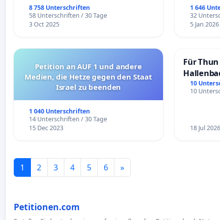
8 758 Unterschriften
1 646 Unt
58 Unterschriften / 30 Tage
32 Untersc
3 Oct 2025
5 Jan 2026
Für Thun 
Petition an AUF 1 und andere
Hallenba
Medien, die Hetze gegen den Staat
schaffen
10 Unters
Israel zu beenden
10 Untersc
1 040 Unterschriften
14 Unterschriften / 30 Tage
15 Dec 2023
18 Jul 202
1
2
3
4
5
6
»
Petitionen.com