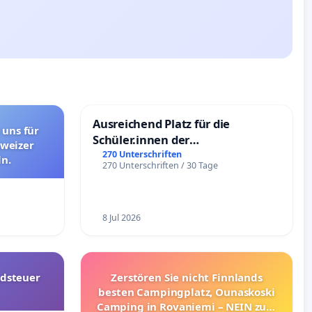
Ausreichend Platz für die
 uns für
Schüler.innen der
hweizer
Schönbergschule
270 Unterschriften
n.
270 Unterschriften / 30 Tage
8 Jul 2026
dsteuer
Zerstören Sie nicht Finnlands
besten Campingplatz, Ounaskoski
Camping in Rovaniemi – NEIN zum