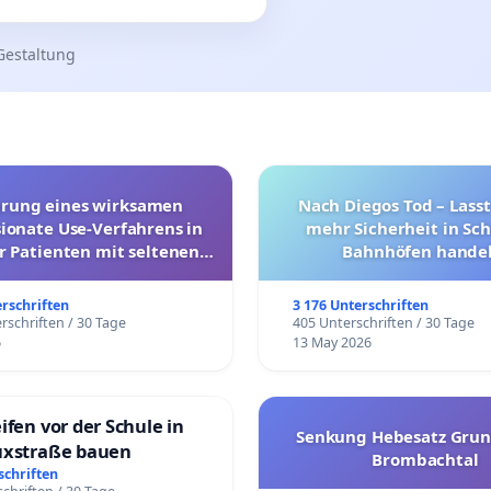
Gestaltung
hrung eines wirksamen
Nach Diegos Tod – Lasst
onate Use-Verfahrens in
mehr Sicherheit in Sc
r Patienten mit seltenen
Bahnhöfen handel
trararen Erkrankungen
erschriften
3 176 Unterschriften
rschriften / 30 Tage
405 Unterschriften / 30 Tage
6
13 May 2026
ifen vor der Schule in
Senkung Hebesatz Grun
uxstraße bauen
Brombachtal
schriften