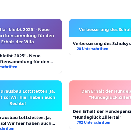
lla" bleibt 2025! - Neue
Verbesserung des Schu
hriftensammlung für den
Erhalt der Villa
Verbesserung des Schulsy
20 Unterschriften
 bleibt 2025! - Neue
iftensammlung für den
Villa
rschriften
urausbau Lottstetten: Ja,
Den Erhalt der Hunde
t so! Wir hier haben auch
"Hundeglück Ziller
Rechte!
Den Erhalt der Hundepens
"Hundeglück Zillertal"
ausbau Lottstetten: Ja,
702 Unterschriften
 so! Wir hier haben auch
chriften