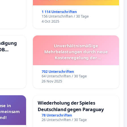
Umzug!
1 114 Unterschriften
156 Unterschriften / 30 Tage
4 Oct 2025
ndigung
Unverhältnismäßige
DB
Mehrbelastungen durch neue
Kostenregelung der
Schülerbeförderung – Bitte um
Überprüfung und Alternativen
702 Unterschriften
64 Unterschriften / 30 Tage
26 Nov 2025
Wiederholung der Spieles
se in
Deutschland gegen Paraguay
Gemeinsam
78 Unterschriften
nd!
26 Unterschriften / 30 Tage