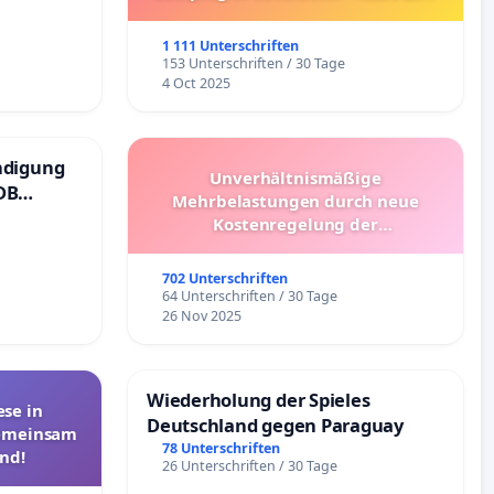
Umzug!
1 111 Unterschriften
153 Unterschriften / 30 Tage
4 Oct 2025
ndigung
Unverhältnismäßige
DB
Mehrbelastungen durch neue
Kostenregelung der
Schülerbeförderung – Bitte um
Überprüfung und Alternativen
702 Unterschriften
64 Unterschriften / 30 Tage
26 Nov 2025
Wiederholung der Spieles
se in
Deutschland gegen Paraguay
Gemeinsam
78 Unterschriften
nd!
26 Unterschriften / 30 Tage