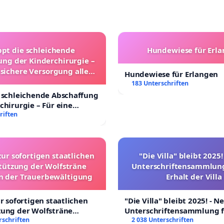
ppt die schleichende
Hundewiese für Erl
ung der Kinderchirurgie –
 sichere Versorgung aller
Hundewiese für Erlangen
nder in Deutschland
183 Unterschriften
 schleichende Abschaffung
chirurgie – Für eine
rsorgung aller Kinder in
riften
nd
zur sofortigen staatlichen
"Die Villa" bleibt 2025
tützung der Wolfsträne
Unterschriftensammlung
in der Trauerbewältigung
Erhalt der Villa
ur sofortigen staatlichen
"Die Villa" bleibt 2025! - N
zung der Wolfsträne
Unterschriftensammlung f
 der Trauerbewältigung
rschriften
Erhalt der Villa
2 038 Unterschriften