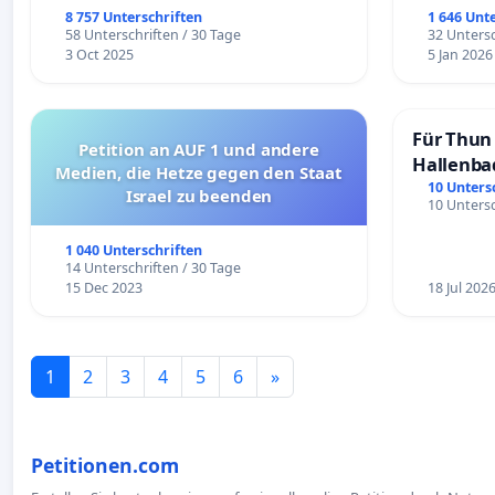
8 757 Unterschriften
1 646 Unt
58 Unterschriften / 30 Tage
32 Untersc
3 Oct 2025
5 Jan 2026
Für Thun 
Petition an AUF 1 und andere
Hallenba
Medien, die Hetze gegen den Staat
schaffen
10 Unters
Israel zu beenden
10 Untersc
1 040 Unterschriften
14 Unterschriften / 30 Tage
15 Dec 2023
18 Jul 202
1
2
3
4
5
6
»
Petitionen.com