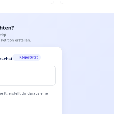
chten?
igt.
Petition erstellen.
KI-gestützt
nschst
 KI erstellt dir daraus eine