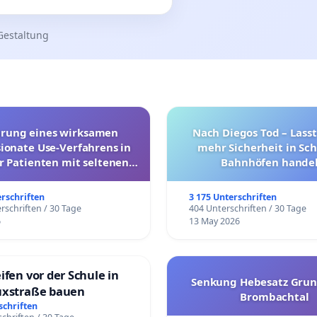
Gestaltung
hrung eines wirksamen
Nach Diegos Tod – Lasst
onate Use-Verfahrens in
mehr Sicherheit in Sc
r Patienten mit seltenen
Bahnhöfen handel
trararen Erkrankungen
erschriften
3 175 Unterschriften
rschriften / 30 Tage
404 Unterschriften / 30 Tage
6
13 May 2026
ifen vor der Schule in
Senkung Hebesatz Grun
uxstraße bauen
Brombachtal
schriften