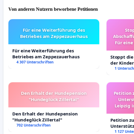
Von anderen Nutzern beworbene Petitionen
Für eine Weiterführung des
Sto
Betriebes am Zeppezauerhaus
Abschaff
Für eine
Ki
Für eine Weiterführung des
Betriebes am Zeppezauerhaus
Stoppt die
4 307 Unterschriften
der Kinder
sichere Ve
1 Untersch
Deutschla
Den Erhalt der Hundepension
Petition 
"Hundeglück Zillertal"
Unters
Leipzig 
Den Erhalt der Hundepension
"Hundeglück Zillertal"
Petition z
702 Unterschriften
Unterstüt
Leipzig in
1 127 Unte