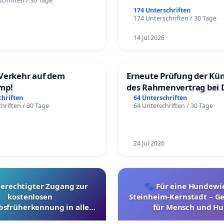
chriften / 30 Tage
174 Unterschriften
174 Unterschriften / 30 Tage
14 Jul 2026
Verkehr auf dem
Erneute Prüfung der Kü
mp!
des Rahmenvertrag bei 
Fahrwegdienste Gmbh
chriften
64 Unterschriften
hriften / 30 Tage
64 Unterschriften / 30 Tage
24 Jul 2026
berechtigter Zugang zur
🐾 Für eine Hundewie
kostenlosen
Steinheim-Kernstadt – 
bsfrüherkennung in allen
für Mensch und Hu
Kantonen