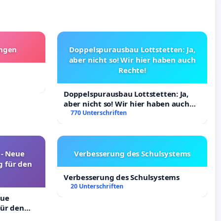
angen
Doppelspurausbau Lottstetten: Ja,
aber nicht so! Wir hier haben auch
Rechte!
Doppelspurausbau Lottstetten: Ja,
aber nicht so! Wir hier haben auch
Rechte!
770 Unterschriften
! - Neue
Verbesserung des Schulsystems
 für den
Verbesserung des Schulsystems
20 Unterschriften
eue
ür den