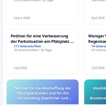
212 Unterschriften / 30 Tage
204 Unters
24 Jun 2026
8 Jul 2026
Petition für eine Verbesserung
Weniger 
der Parksituation am Pfalzplatz in
Regenka
Mannheim
111 Unterschriften
74 Unters
93 Unterschriften / 30 Tage
67 Untersc
2 Jul 2026
2 Jul 2026
Petition für die Abschaffung der
Gleich
Tötungsstationen und für die
Verwendung staatlicher und
Brustkre
kommunaler Mittel zur Prävention