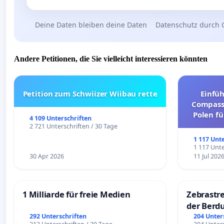
Deine Daten bleiben deine Daten
Datenschutz durch 
Andere Petitionen, die Sie vielleicht interessieren könnten
Petition zum Schwiizer Wiibau rette
Einfü
Compassi
Polen fü
4 109 Unterschriften
und ul
2 721 Unterschriften / 30 Tage
1 117 Unt
1 117 Unte
30 Apr 2026
11 Jul 202
1 Milliarde für freie Medien
Zebrastre
der Berd
292 Unterschriften
204 Unter