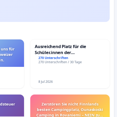
Ausreichend Platz für die
 uns für
Schüler.innen der
hweizer
Schönbergschule
270 Unterschriften
n.
270 Unterschriften / 30 Tage
8 Jul 2026
dsteuer
Zerstören Sie nicht Finnlands
besten Campingplatz, Ounaskoski
Camping in Rovaniemi – NEIN zum