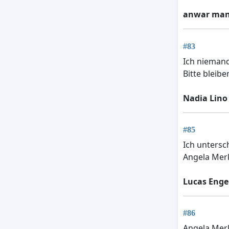
anwar man
#83
Ich niemand
Bitte bleibe
Nadia Lino 
#85
Ich untersc
Angela Merk
Lucas Enge
#86
Angela Merk