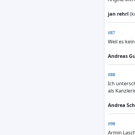
jan rehrl
(k
#87
Weil es kein
Andreas G
#88
Ich untersc
als Kanzleri
Andrea Sc
#90
Armin Lasche