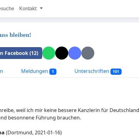
esuche
Kontakt:
ss bleiben!
 in Facebook (12)
on
Meldungen
Unterschriften
1
101
hreibe, weil ich mir keine bessere Kanzlerin für Deutschlan
 und besonnene Führung brauchen.
ma
(Dortmund, 2021-01-16)