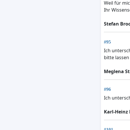
Weil für mi
Ihr Wissens
Stefan Bro
#95
Ich untersc
bitte lasse
Meglena S
#96
Ich untersch
Karl-Heinz
#101