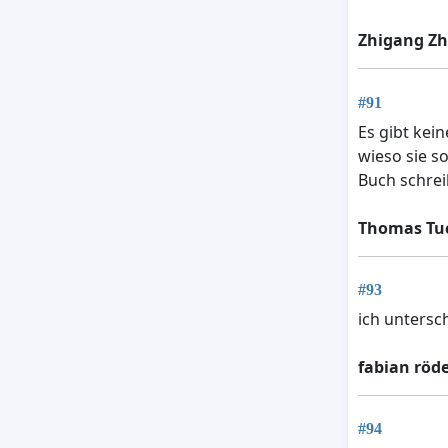
Zhigang Z
#91
Es gibt kei
wieso sie s
Buch schrei
Thomas Tu
#93
ich untersc
fabian röd
#94