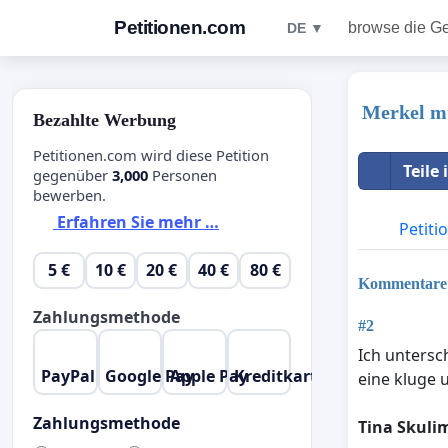
Petitionen.com
browse die G
DE ▼
Merkel mu
Bezahlte Werbung
Petitionen.com wird diese Petition
Teile
gegenüber
3,000
Personen
bewerben.
Erfahren Sie mehr …
Petiti
5 €
10 €
20 €
40 €
80 €
Kommentare
Zahlungsmethode
#2
Ich untersc
PayPal
Google Pay
Apple Pay
Kreditkarte
eine kluge
Zahlungsmethode
Tina Skuli