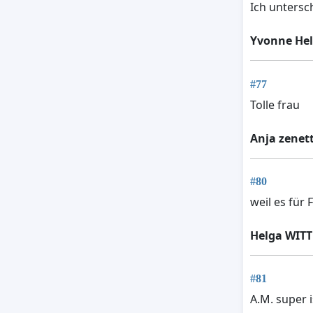
Ich untersc
Yvonne Hel
#77
Tolle frau
Anja zenett
#80
weil es für 
Helga WIT
#81
A.M. super i