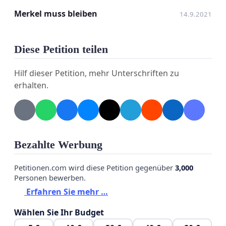
Merkel muss bleiben
14.9.2021
Diese Petition teilen
Hilf dieser Petition, mehr Unterschriften zu
Finanzkrise. Flüchtlingsandrang. Corona.
erhalten.
Dr. Angela Merkel hat das Land mit Bedacht und
Besonnenheit
durch viele haarige Situationen und
schwere Zeiten geführt. Nicht ohne Fehler, aber mit
Klugheit
, Logik, Erfahrung, Gelassenheit und
Bezahlte Werbung
Empathie
.
Keine Nachfolger in Sicht
: Die möglichen
Petitionen.com wird diese Petition gegenüber
3,000
Personen bewerben.
Kanzlerkandidaten Söder und Laschet haben
Erfahren Sie mehr …
gezeigt, dass sie den Aufgaben nicht im selben
Maße gewachsen sind. Armin Laschet hat in NRW
Wählen Sie Ihr Budget
und in der Ministerpräsidentenkonferenz immer