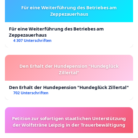
Für Deutschlands Zukunft, Gesundheit und
Für eine Weiterführung des Betriebes am
Sicherheit.
Zeppezauerhaus
Für eine Weiterführung des Betriebes am
Zeppezauerhaus
© Raimond Spekking / CC BY-SA 4.0 (via
4 307 Unterschriften
Wikimedia Commons),
Besuch Bundeskanzlerin
Angela Merkel im Rathaus Köln-09916
(cropped)
,
CC BY-SA 4.0
Den Erhalt der Hundepension "Hundeglück
Zillertal"
Den Erhalt der Hundepension "Hundeglück Zillertal"
702 Unterschriften
Petition zur sofortigen staatlichen Unterstützung
der Wolfsträne Leipzig in der Trauerbewältigung