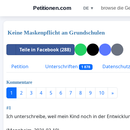
Petitionen.com
browse die G
DE ▼
Keine Maskenpflicht an Grundschulen
Teile in Facebook (288)
Petition
Unterschriften
Datenschutzr
1 878
Kommentare
1
2
3
4
5
6
7
8
9
10
»
#1
Ich unterschreibe, weil mein Kind noch in der Entwickl