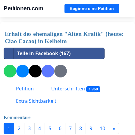
Petitionen.com
Beginne eine Petition
Erhalt des ehemaligen "Alten Kralik" (heute:
Ciao Cacao) in Kelheim
Teile in Facebook (167)
Petition
Unterschriften
1 960
Extra Sichtbarkeit
Kommentare
1
2
3
4
5
6
7
8
9
10
»