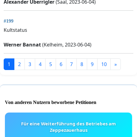
Alexander Überrigler
(Saal, 2023-06-04)
#199
Kultstatus
Werner Bannat
(Kelheim, 2023-06-04)
1
2
3
4
5
6
7
8
9
10
»
Von anderen Nutzern beworbene Petitionen
Für eine Weiterführung des Betriebes am
Zeppezauerhaus