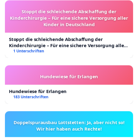
Stoppt die schleichende Abschaffung der
Kinderchirurgie – Für eine sichere Versorgung aller
Kinder in Deutschland
Stoppt die schleichende Abschaffung der
Kinderchirurgie – Für eine sichere Versorgung aller
Kinder in Deutschland
1 Unterschriften
Hundewiese für Erlangen
Hundewiese für Erlangen
183 Unterschriften
Doppelspurausbau Lottstetten: Ja, aber nicht so!
Wir hier haben auch Rechte!