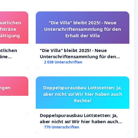
taatlichen
"Die Villa" bleibt 2025! - Neue
fsträne
Unterschriftensammlung für den
wältigung
Erhalt der Villa
atlichen
"Die Villa" bleibt 2025! - Neue
räne
Unterschriftensammlung für den
ltigung
Erhalt der Villa
2 038 Unterschriften
angen
Doppelspurausbau Lottstetten: Ja,
aber nicht so! Wir hier haben auch
Rechte!
Doppelspurausbau Lottstetten: Ja,
aber nicht so! Wir hier haben auch
Rechte!
770 Unterschriften