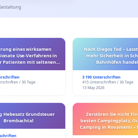
Gestaltung
hrung eines wirksamen
Nach Diegos Tod – Lasst
onate Use-Verfahrens in
mehr Sicherheit in Sc
r Patienten mit seltenen
Bahnhöfen handel
trararen Erkrankungen
erschriften
3 190 Unterschriften
rschriften / 30 Tage
415 Unterschriften / 30 Tage
6
13 May 2026
g Hebesatz Grundsteuer
Zerstören Sie nicht Fi
Brombachtal
besten Campingplatz, O
Camping in Rovaniemi –
Umzug!
schriften