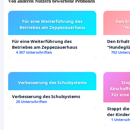
Von anderen Nutzern beworbene Petitionen
Für eine Weiterführung des
Den Er
Betriebes am Zeppezauerhaus
"Hu
Für eine Weiterführung des
Den Erhal
Betriebes am Zeppezauerhaus
"Hundeglüc
4 307 Unterschriften
702 Unters
Verbesserung des Schulsystems
Sto
Abschaff
Für eine
Verbesserung des Schulsystems
Ki
20 Unterschriften
Stoppt die
der Kinder
sichere Ve
1 Untersch
Deutschla