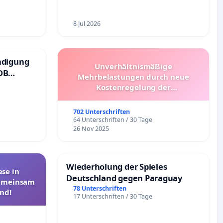
8 Jul 2026
ndigung
Unverhältnismäßige
DB
Mehrbelastungen durch neue
Kostenregelung der
Schülerbeförderung – Bitte um
Überprüfung und Alternativen
702 Unterschriften
64 Unterschriften / 30 Tage
26 Nov 2025
Wiederholung der Spieles
se in
Deutschland gegen Paraguay
Gemeinsam
78 Unterschriften
nd!
17 Unterschriften / 30 Tage