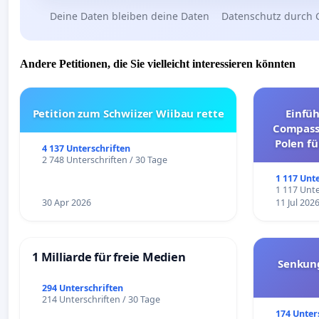
Deine Daten bleiben deine Daten
Datenschutz durch 
Andere Petitionen, die Sie vielleicht interessieren könnten
Petition zum Schwiizer Wiibau rette
Einfü
Compassi
Polen fü
4 137 Unterschriften
und ul
2 748 Unterschriften / 30 Tage
1 117 Unt
1 117 Unte
30 Apr 2026
11 Jul 202
1 Milliarde für freie Medien
Senkun
294 Unterschriften
214 Unterschriften / 30 Tage
174 Unter