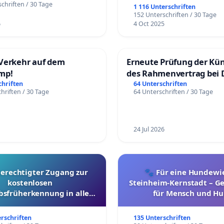
chriften / 30 Tage
1 116 Unterschriften
152 Unterschriften / 30 Tage
6
4 Oct 2025
Verkehr auf dem
Erneute Prüfung der Kü
mp!
des Rahmenvertrag bei 
Fahrwegdienste Gmbh
chriften
64 Unterschriften
hriften / 30 Tage
64 Unterschriften / 30 Tage
24 Jul 2026
berechtigter Zugang zur
🐾 Für eine Hundewie
kostenlosen
Steinheim-Kernstadt – 
bsfrüherkennung in allen
für Mensch und Hu
Kantonen
erschriften
135 Unterschriften