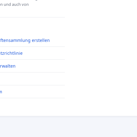
hen und auch von
iftensammlung erstellen
zrichtlinie
erwalten
m