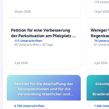
174 Unters
24 Jun 2026
14 Jul 202
Petition für eine Verbesserung
Weniger 
der Parksituation am Pfalzplatz in
Regenka
Mannheim
111 Unterschriften
74 Unters
93 Unterschriften / 30 Tage
67 Untersc
2 Jul 2026
2 Jul 2026
Petition für die Abschaffung der
Gleich
Tötungsstationen und für die
Verwendung staatlicher und
Brustkre
kommunaler Mittel zur Prävention
8 758 Unterschriften
1 646 Unt