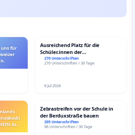
Ausreichend Platz für die
 uns für
Schüler.innen der
hweizer
Schönbergschule
270 Unterschriften
n.
270 Unterschriften / 30 Tage
8 Jul 2026
Zebrastreifen vor der Schule in
nnlands
der Berduxstraße bauen
unaskoski
205 Unterschriften
 NEIN zum
96 Unterschriften / 30 Tage