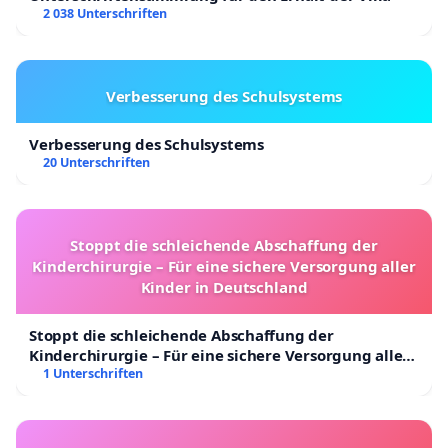
2 038 Unterschriften
Verbesserung des Schulsystems
Verbesserung des Schulsystems
20 Unterschriften
Stoppt die schleichende Abschaffung der
Kinderchirurgie – Für eine sichere Versorgung aller
Kinder in Deutschland
Stoppt die schleichende Abschaffung der
Kinderchirurgie – Für eine sichere Versorgung aller
Kinder in Deutschland
1 Unterschriften