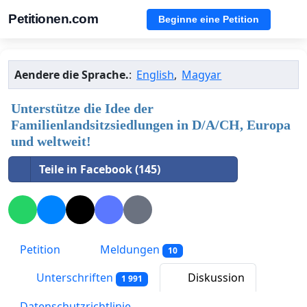
Petitionen.com
Beginne eine Petition
Aendere die Sprache.
:
English
,
Magyar
Unterstütze die Idee der
Familienlandsitzsiedlungen in D/A/CH, Europa
und weltweit!
Teile in Facebook (145)
Petition
Meldungen
10
Unterschriften
Diskussion
1 991
Datenschutzrichtlinie