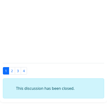
1
2
3
4
This discussion has been closed.