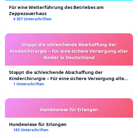
Für eine Weiterführung des Betriebes am
Zeppezauerhaus
4 307 Unterschriften
Stoppt die schleichende Abschaffung der
Kinderchirurgie – Für eine sichere Versorgung aller
Kinder in Deutschland
Stoppt die schleichende Abschaffung der
Kinderchirurgie – Für eine sichere Versorgung aller
Kinder in Deutschland
1 Unterschriften
Hundewiese für Erlangen
Hundewiese für Erlangen
183 Unterschriften