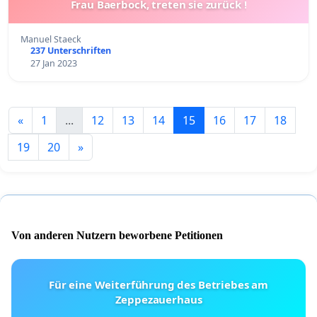
Frau Baerbock, treten sie zurück !
Manuel Staeck
237 Unterschriften
27 Jan 2023
«
1
...
12
13
14
15
16
17
18
19
20
»
Von anderen Nutzern beworbene Petitionen
Für eine Weiterführung des Betriebes am
Zeppezauerhaus