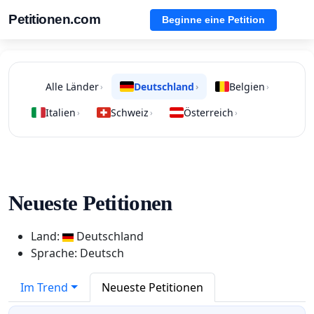
Petitionen.com
Beginne eine Petition
Alle Länder
Deutschland
Belgien
›
›
›
Italien
Schweiz
Österreich
›
›
›
Neueste Petitionen
Land:
Deutschland
Sprache: Deutsch
Im Trend
Neueste Petitionen