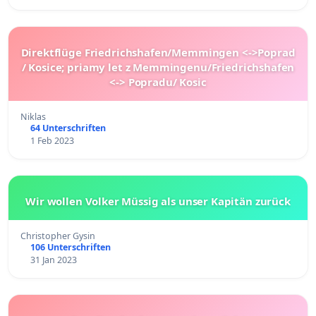
Direktflüge Friedrichshafen/Memmingen <->Poprad
/ Kosice; priamy let z Memmingenu/Friedrichshafen
<-> Popradu/ Kosic
Niklas
64 Unterschriften
1 Feb 2023
Wir wollen Volker Müssig als unser Kapitän zurück
Christopher Gysin
106 Unterschriften
31 Jan 2023