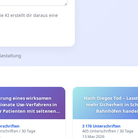
 KI erstellt dir daraus eine
Gestaltung
hrung eines wirksamen
Nach Diegos Tod – Lasst
onate Use-Verfahrens in
mehr Sicherheit in Sc
r Patienten mit seltenen
Bahnhöfen handel
trararen Erkrankungen
erschriften
3 176 Unterschriften
rschriften / 30 Tage
405 Unterschriften / 30 Tage
6
13 May 2026