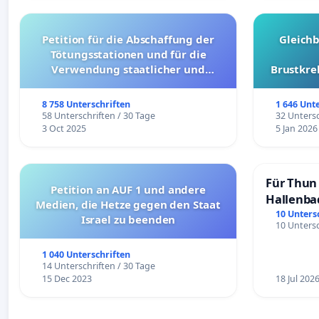
Petition für die Abschaffung der
Gleich
Tötungsstationen und für die
Verwendung staatlicher und
Brustkre
kommunaler Mittel zur Prävention
8 758 Unterschriften
1 646 Unt
58 Unterschriften / 30 Tage
32 Untersc
3 Oct 2025
5 Jan 2026
Für Thun 
Petition an AUF 1 und andere
Hallenba
Medien, die Hetze gegen den Staat
schaffen
10 Unters
Israel zu beenden
10 Untersc
1 040 Unterschriften
14 Unterschriften / 30 Tage
15 Dec 2023
18 Jul 202