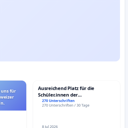
Ausreichend Platz für die
 uns für
Schüler.innen der
hweizer
Schönbergschule
270 Unterschriften
n.
270 Unterschriften / 30 Tage
8 Jul 2026