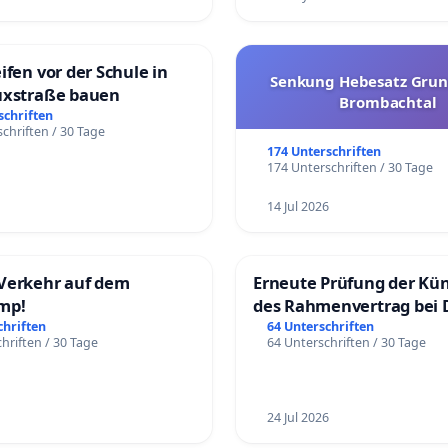
ifen vor der Schule in
Senkung Hebesatz Grun
uxstraße bauen
Brombachtal
schriften
chriften / 30 Tage
174 Unterschriften
174 Unterschriften / 30 Tage
14 Jul 2026
Verkehr auf dem
Erneute Prüfung der Kü
mp!
des Rahmenvertrag bei 
Fahrwegdienste Gmbh
chriften
64 Unterschriften
hriften / 30 Tage
64 Unterschriften / 30 Tage
24 Jul 2026