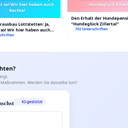
t so! Wir hier haben auch
"Hundeglück Ziller
Rechte!
Den Erhalt der Hundepens
"Hundeglück Zillertal"
ausbau Lottstetten: Ja,
702 Unterschriften
 so! Wir hier haben auch
chriften
chten?
igt.
iff Maßnahmen. Werden Sie dasselbe tun?
KI-gestützt
nschst