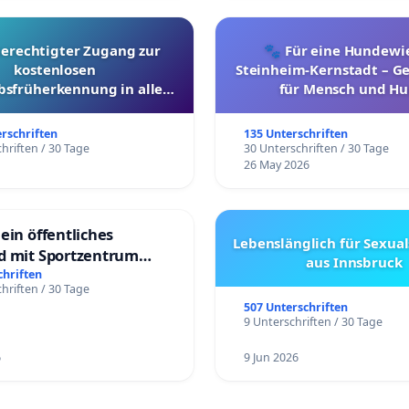
berechtigter Zugang zur
🐾 Für eine Hundewie
kostenlosen
Steinheim-Kernstadt – 
bsfrüherkennung in allen
für Mensch und Hu
Kantonen
erschriften
135 Unterschriften
hriften / 30 Tage
30 Unterschriften / 30 Tage
26 May 2026
ein öffentliches
Lebenslänglich für Sexual
d mit Sportzentrum
aus Innsbruck
chriften
hriften / 30 Tage
507 Unterschriften
9 Unterschriften / 30 Tage
6
9 Jun 2026