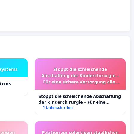
lsystems
Stoppt die schleichende
Abschaffung der Kinderchirurgie –
Für eine sichere Versorgung aller
stems
Kinder in Deutschland
Stoppt die schleichende Abschaffung
der Kinderchirurgie – Für eine
sichere Versorgung aller Kinder in
1 Unterschriften
Deutschland
pension
Petition zur sofortigen staatlichen