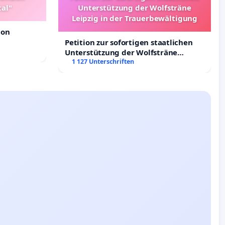
tal"
Unterstützung der Wolfsträne
Leipzig in der Trauerbewältigung
ion
Petition zur sofortigen staatlichen
Unterstützung der Wolfsträne
Leipzig in der Trauerbewältigung
1 127 Unterschriften