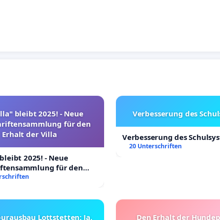
lla" bleibt 2025! - Neue
Verbesserung des Schu
hriftensammlung für den
Erhalt der Villa
Verbesserung des Schulsy
20 Unterschriften
 bleibt 2025! - Neue
iftensammlung für den
Villa
rschriften
urausbau Lottstetten: Ja,
Den Erhalt der Hunde