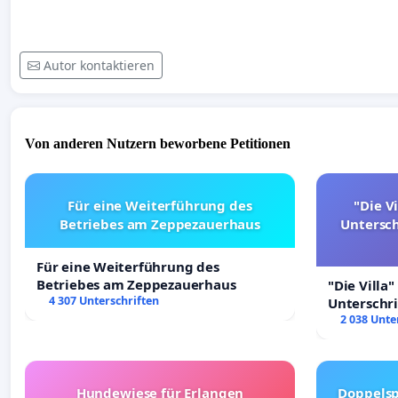
Autor kontaktieren
Von anderen Nutzern beworbene Petitionen
Für eine Weiterführung des
"Die Vi
Betriebes am Zeppezauerhaus
Untersc
Für eine Weiterführung des
Betriebes am Zeppezauerhaus
"Die Villa"
4 307 Unterschriften
Unterschr
Erhalt der 
2 038 Unte
Hundewiese für Erlangen
Doppelsp