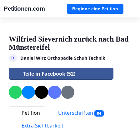
Petitionen.com
Beginne eine Petition
Wilfried Sievernich zurück nach Bad
Münstereifel
Daniel Wirz Orthopädie Schuh Technik
·
D
Teile in Facebook (52)
Petition
Unterschriften
84
Extra Sichtbarkeit