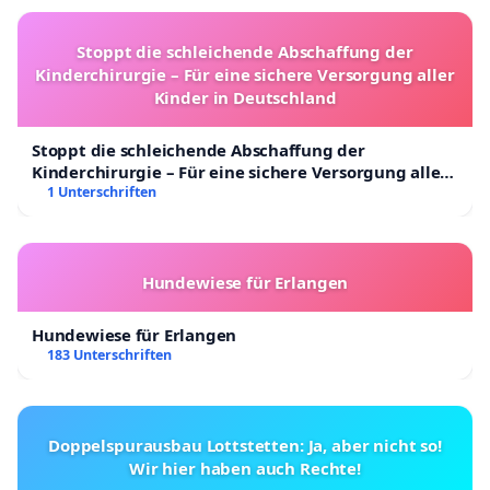
Stoppt die schleichende Abschaffung der
Kinderchirurgie – Für eine sichere Versorgung aller
Kinder in Deutschland
Stoppt die schleichende Abschaffung der
Kinderchirurgie – Für eine sichere Versorgung aller
Kinder in Deutschland
1 Unterschriften
Hundewiese für Erlangen
Hundewiese für Erlangen
183 Unterschriften
Doppelspurausbau Lottstetten: Ja, aber nicht so!
Wir hier haben auch Rechte!